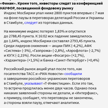
«Финам». Кроме того, инвесторы следят за конференцией
НАУФОР, посвященной фондовому рынку
Индекс Мосбиржи упал ниже 2800 пунктов впервые с 7 мая
на фоне паузы в переговорах делегаций России и Украины
в Стамбуле,
следует
из торговых данных.
На минимуме индекс потерял 1,83% и опустился
до 2788,45 пункта. К 16:02 мск падение замедлилось
до 1,64%, индекс Мосбиржи составлял 2793,45 пункта.
Среди лидеров снижения — акции ПИК (-4,2%), АФК
«Система» (-3%), «Газпрома» (-2,8%), «Аэрофлота» (-2,7%)
и ЮГК (-2,15%). Росли акции «Фосагро» (+2,7%),
«Хэдхантера» (+1,5%) и банка «Санкт-Петербург» (+0,4%)
Российский рынок акций упал после того, как
госагентства ТАСС и «РИА Новости»
сообщили
о завершении российско-украинских переговоров
в Стамбуле,
указывают
«Т-Инвестиции». Если это так,
то встреча продлилась менее двух часов. Однако пока
никаких заявлений стороны не делали, и «Интерфакс»,
к примеру, сообщает, что переговоры не закончены,
а стороны взяли паузу, отмечают аналитики.