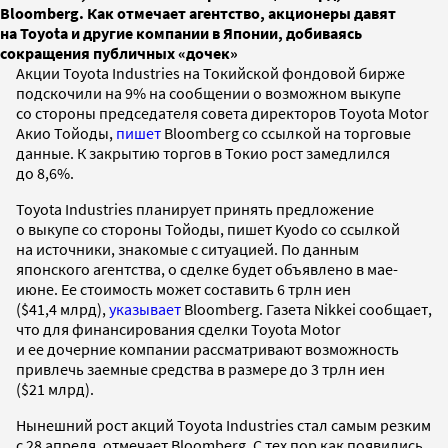
Bloomberg. Как отмечает агентство, акционеры давят
на Toyota и другие компании в Японии, добиваясь
сокращения публичных «дочек»
Акции Toyota Industries на Токийской фондовой бирже
подскочили на 9% на сообщении о возможном выкупе
со стороны председателя совета директоров Toyota Motor
Акио Тойоды,
пишет
Bloomberg со ссылкой на торговые
данные. К закрытию торгов в Токио рост замедлился
до 8,6%.
Toyota Industries планирует принять предложение
о выкупе со стороны Тойоды, пишет Kyodo со ссылкой
на источники, знакомые с ситуацией. По данным
японского агентства, о сделке будет объявлено в мае-
июне. Ее стоимость может составить 6 трлн иен
($41,4 млрд),
указывает
Bloomberg. Газета Nikkei сообщает,
что для финансирования сделки Toyota Motor
и ее дочерние компании рассматривают возможность
привлечь заемные средства в размере до 3 трлн иен
($21 млрд).
Нынешний рост акций Toyota Industries стал самым резким
с 28 апреля, отмечает Bloomberg. С тех пор как появились