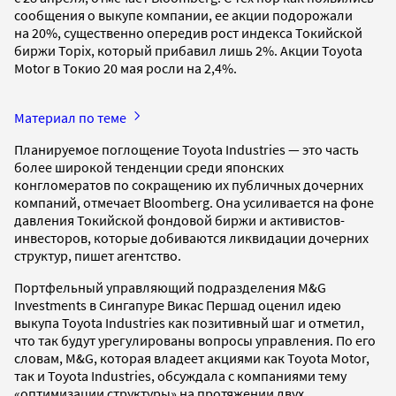
сообщения о выкупе компании, ее акции подорожали
на 20%, существенно опередив рост индекса Токийской
биржи Topix, который прибавил лишь 2%. Акции Toyota
Motor в Токио 20 мая росли на 2,4%.
Материал по теме
Планируемое поглощение Toyota Industries — это часть
более широкой тенденции среди японских
конгломератов по сокращению их публичных дочерних
компаний, отмечает Bloomberg. Она усиливается на фоне
давления Токийской фондовой биржи и активистов-
инвесторов, которые добиваются ликвидации дочерних
структур, пишет агентство.
Портфельный управляющий подразделения M&G
Investments в Сингапуре Викас Першад оценил идею
выкупа Toyota Industries как позитивный шаг и отметил,
что так будут урегулированы вопросы управления. По его
словам, M&G, которая владеет акциями как Toyota Motor,
так и Toyota Industries, обсуждала с компаниями тему
«оптимизации структуры» на протяжении двух