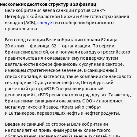
нескольких десятков структур и 20 физлиц
Великобритания ввела санкции против Санкт-
Петербургской валютной биржи и Агентства страхования
вкладов (АСВ),
следует
из сообщения британского
правительства.
Всего под санкции Великобритании попали 82 лица:
20 из них — физлица, 62 — организации. По версии
британских властей, они получали выгоду от российского
правительства или оказывали ему поддержку путем
деятельности в сфере финансовых услуг как в секторе,
имеющем стратегическое значение. В санкционный
список попали, в частности, такие компании финансового
сектора, как «Сургутинвестнефть», Петербургский
расчетный центр, «ВТБ Специализированный
депозитарий», «ВТБ регистратор» и ряд других. Также под
британскими санкциями оказались ООО «Иннополис»,
металлургический завод «Красный октябрь»
и 18 танкеров, перевозящих нефть и нефтепродукты.
Введение санкций со стороны Великобритании
не повлияет на привычный уровень клиентского
обслуживания, заявила служба внешних связей СПВБ