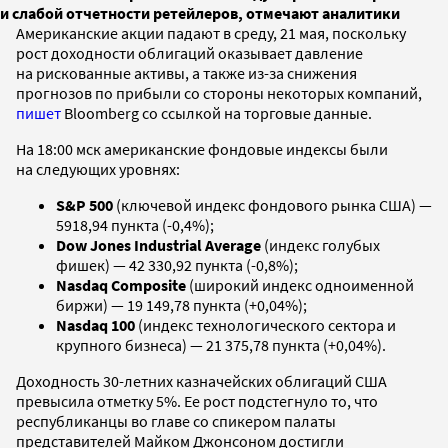
и слабой отчетности ретейлеров, отмечают аналитики
Американские акции падают в среду, 21 мая, поскольку
рост доходности облигаций оказывает давление
на рискованные активы, а также из-за снижения
прогнозов по прибыли со стороны некоторых компаний,
пишет
Bloomberg со ссылкой на торговые данные.
На 18:00 мск американские фондовые индексы были
на следующих уровнях:
S&P 500
(ключевой индекс фондового рынка США) —
5918,94 пункта (-0,4%);
Dow Jones Industrial Average
(индекс голубых
фишек) — 42 330,92 пункта (-0,8%);
Nasdaq Composite
(широкий индекс одноименной
биржи) — 19 149,78 пункта (+0,04%);
Nasdaq 100
(индекс технологического сектора и
крупного бизнеса) — 21 375,78 пункта (+0,04%).
Доходность 30-летних казначейских облигаций США
превысила отметку 5%. Ее рост подстегнуло то, что
республиканцы во главе со спикером палаты
представителей Майком Джонсоном достигли