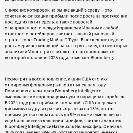
Снижение котировок на рынке акций в среду — это
сочетание фиксации прибыли после роста на протяжении
последних пяти недель, а также новостей
о напряженности между Израилем и Ираном и слабой
отчетности ретейлеров, считает главный рыночный
стратег JonesTrading Майкл О’Рурк. В последние недели
рост американских акций начал терять силу, но некоторые
аналитики Уолл-стрит считают, что он продолжится
во второй половине 2025 года, отмечает Bloomberg.
Несмотря на восстановление, акции США отстают
от мировых фондовых рынков в нынешнем году.
По мнению аналитиков Bloomberg Intelligence,
американским корпорациям нужно наращивать прибыль.
В 2024 году рост прибыли компаний в США опережал
динамику на других развитых рынках на 13%, но это
преимущество сократилось до 9% и может уменьшиться
еще больше из-за давления тарифов, считает аналитик
Bloomberg Intelligence Натаниэль Вельнхофер. С начала
2025 года индекс S&P 500 отстал от мирового индекса