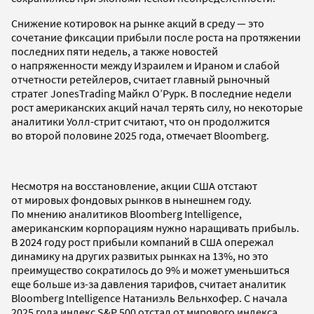
Снижение котировок на рынке акций в среду — это
сочетание фиксации прибыли после роста на протяжении
последних пяти недель, а также новостей
о напряженности между Израилем и Ираном и слабой
отчетности ретейлеров, считает главный рыночный
стратег JonesTrading Майкл О’Рурк. В последние недели
рост американских акций начал терять силу, но некоторые
аналитики Уолл-стрит считают, что он продолжится
во второй половине 2025 года, отмечает Bloomberg.
Несмотря на восстановление, акции США отстают
от мировых фондовых рынков в нынешнем году.
По мнению аналитиков Bloomberg Intelligence,
американским корпорациям нужно наращивать прибыль.
В 2024 году рост прибыли компаний в США опережал
динамику на других развитых рынках на 13%, но это
преимущество сократилось до 9% и может уменьшиться
еще больше из-за давления тарифов, считает аналитик
Bloomberg Intelligence Натаниэль Вельнхофер. С начала
2025 года индекс S&P 500 отстал от мирового индекса