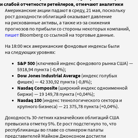
и слабой отчетности ретейлеров, отмечают аналитики
Американские акции падают в среду, 21 мая, поскольку
рост доходности облигаций оказывает давление
на рискованные активы, а также из-за снижения
прогнозов по прибыли со стороны некоторых компаний,
пишет
Bloomberg со ссылкой на торговые данные.
На 18:00 мск американские фондовые индексы были
на следующих уровнях:
S&P 500
(ключевой индекс фондового рынка США) —
5918,94 пункта (-0,4%);
Dow Jones Industrial Average
(индекс голубых
фишек) — 42 330,92 пункта (-0,8%);
Nasdaq Composite
(широкий индекс одноименной
биржи) — 19 149,78 пункта (+0,04%);
Nasdaq 100
(индекс технологического сектора и
крупного бизнеса) — 21 375,78 пункта (+0,04%).
Доходность 30-летних казначейских облигаций США
превысила отметку 5%. Ее рост подстегнуло то, что
республиканцы во главе со спикером палаты
представителей Майком Джонсоном достигли