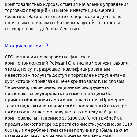
криптовалютных курсов, отметил начальник управления
торговых операций «ВТБ Мои Инвестиции» Сергей
Селютин. «Важно, что все это теперь можно делать по
понятным правилам и с базовой защитой со стороны
государства», — добавил Селютин.
Материал по теме
CEO компании по разработке финтех- и
криптоприложений Polygant Станислав Чернухин заявил,
что ЦБ, по сути, разрешает квалифицированным
инвесторам получать доступ к торговле инструментами,
курс которых привязан к цене криптовалют. По словам
Чернухина, такие инвестиционные инструменты
позволяют спекулировать на изменении цены без
прямого обладания самой криптовалютой. «Примером
такого вида активов является беспоставочный фьючерс
на биткоин. Инвестор покупает его по текущей цене
криптовалюты, например за $100 000 (8 млн рублей), а
продать может в период роста стоимости, условно, за $110
000 (8,8 млн рублей), тем самым получив прибыль за счет
изменения цены, но не приобретая при этом саму