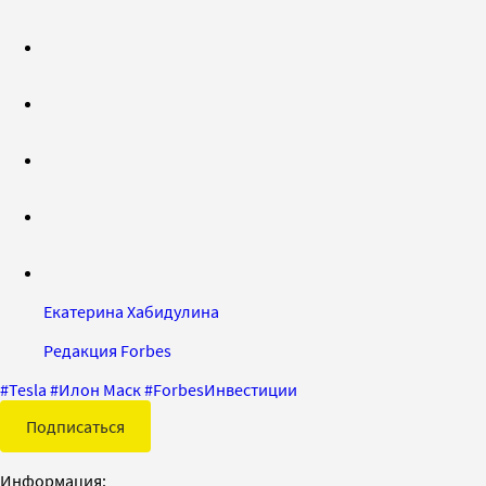
Екатерина Хабидулина
Редакция Forbes
#
Tesla
#
Илон Маск
#
ForbesИнвестиции
Подписаться
Информация: