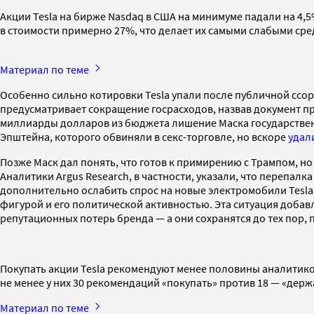
Акции Tesla на бирже Nasdaq в США на минимуме падали на 4,5%,
в стоимости примерно 27%, что делает их самыми слабыми сре
Материал по теме
Особенно сильно котировки Tesla упали после публичной сс
предусматривает сокращение госрасходов, назвав документ пр
миллиарды долларов из бюджета лишение Маска государственн
Эпштейна, которого обвиняли в секс-торговле, но вскоре
удал
Позже Маск дал понять, что готов к примирению с Трампом, н
Аналитики Argus Research, в частности, указали, что перепал
дополнительно ослабить спрос на новые электромобили Tesla. 
фигурой и его политической активностью. Эта ситуация добавл
репутационных потерь бренда — а они сохранятся до тех пор, 
Покупать акции Tesla рекомендуют менее половины аналитиков
не менее у них 30 рекомендаций «покупать» против 18 — «держа
Материал по теме