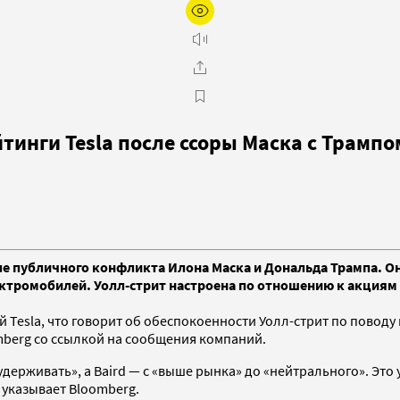
инги Tesla после ссоры Маска с Трампо
ле публичного конфликта Илона Маска и Дональда Трампа. Он
ктромобилей. Уолл-стрит настроена по отношению к акциям 
 Tesla, что говорит об обеспокоенности Уолл-стрит по повод
berg со ссылкой на сообщения компаний.
 «удерживать», а Baird — с «выше рынка» до «нейтрального». 
 указывает Bloomberg.