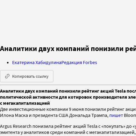
Аналитики двух компаний понизили рейт
Екатерина Хабидулина
Редакция Forbes
Копировать ссылку
Аналитики двух компаний понизили рейтинг акций Tesla пос
политической активности для котировок производителя эле
с мегакапитализацией
Две инвестиционные компании 9 июня понизили рейтинг акций
Илона Маска и президента США Дональда Трампа,
пишет
Bloom
Argus Research понизила рейтинг акций Tesla c «покупать» до
эмитента у аналитиков среди компаний с мегакапитализацией,