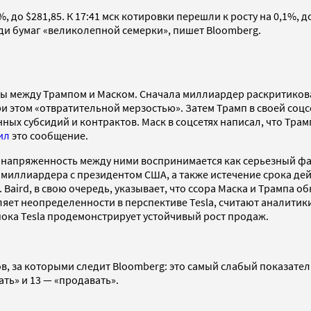
 до $281,85. К 17:41 мск котировки перешли к росту на 0,1%, до
ди бумаг «великолепной семерки», пишет Bloomberg.
оры между Трампом и Маском. Сначала миллиардер раскритико
и этом «отвратительной мерзостью». Затем Трамп в своей соцс
ых субсидий и контрактов. Маск в соцсетях написал, что Тра
ил
это сообщение.
о напряженность между ними воспринимается как серьезный фак
ка миллиардера с президентом США, а также истечение срока д
Baird, в свою очередь, указывает, что ссора Маска и Трампа 
яет неопределенности в перспективе Tesla, считают аналитики
пока Tesla продемонстрирует устойчивый рост продаж.
, за которыми следит Bloomberg: это самый слабый показател
ть» и 13 — «продавать».