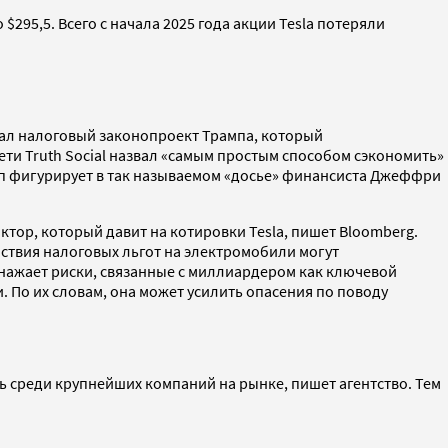
 $295,5. Всего с начала 2025 года акции Tesla потеряли
вал налоговый законопроект Трампа, который
ети Truth Social назвал «самым простым способом сэкономить»
мп фигурирует в так называемом «досье» финансиста Джеффри
тор, который давит на котировки Tesla, пишет Bloomberg.
ействия налоговых льгот на электромобили могут
обнажает риски, связанные с миллиардером как ключевой
. По их словам, она может усилить опасения по поводу
ь среди крупнейших компаний на рынке, пишет агентство. Тем