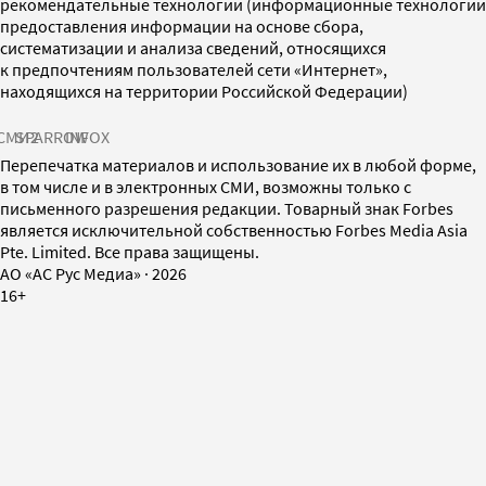
рекомендательные технологии (информационные технологии
предоставления информации на основе сбора,
систематизации и анализа сведений, относящихся
к предпочтениям пользователей сети «Интернет»,
находящихся на территории Российской Федерации)
СМИ2
SPARROW
INFOX
Перепечатка материалов и использование их в любой форме,
в том числе и в электронных СМИ, возможны только с
письменного разрешения редакции. Товарный знак Forbes
является исключительной собственностью Forbes Media Asia
Pte. Limited. Все права защищены.
AO «АС Рус Медиа»
·
2026
16+