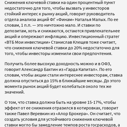
Снижения ключевой ставки на один процентный пункт
недостаточно для того, чтобы вызвать у инвесторов
стойкий интерес к рынку акций, говорит руководитель
отдела анализа акций ФГ «Финам» Наталья Малых. По ее
словам, 1 п.п. — это ничтожно мало. И ставки по
депозитам, хоть и снижаются, остаются привлекательнее
акций и опережают инфляцию. Инвестиционный стратег
«ВТБ Мои инвестиции» Станислав Клещев тоже считает,
что снижения ключевой ставки до 20% недостаточно для
того, чтобы инвесторы изменили свои предпочтения.
Получить более высокую доходность можно и в ОФЗ,
говорит Александр Бахтин из «Гарда Капитал». По его
словам, чтобы акции стали интереснее инвесторам, ставка
должна опуститься до 15% в ближайшие месяцы. До этого
момента рынок акций будет колебаться около тех же
значений.
О том, что ставка должна быть на уровне 15-17%, чтобы
эффект от ее снижения отразился в котировках, говорит
также Павел Веревкин из «Алор Брокера». Он считает, что
создать условия для устойчивого снижения ключевой
ставки могло бы замедление темпов роста госрасходов, а