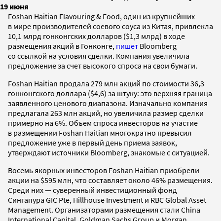
19 июня
Foshan Haitian Flavouring & Food, один из крупнейших
в мире производителей соевого соуса из Китая, привлекла
10,1 млрд гонконгских долларов ($1,3 млрд) в ходе
размещения акций в Гонконге,
пишет
Bloomberg
со ссылкой на условия сделки. Компания увеличила
предложение за счет высокого спроса на свои бумаги.
Foshan Haitian продала 279 млн акций по стоимости 36,3
гонконгского доллара ($4,6) за штуку: это верхняя граница
заявленного ценового диапазона. Изначально компания
предлагала 263 млн акций, но увеличила размер сделки
примерно на 6%. Объем спроса инвесторов на участие
в размещении Foshan Haitian многократно превысил
предложение уже в первый день приема заявок,
утверждают источники Bloomberg, знакомые с ситуацией.
Восемь якорных инвесторов Foshan Haitian приобрели
акции на $595 млн, что составляет около 46% размещения.
Среди них — суверенный инвестиционный фонд
Сингапура GIC Pte, Hillhouse Investment и RBC Global Asset
Management. Организаторами размещения стали China
International Capital, Goldman Sachs Group и Morgan