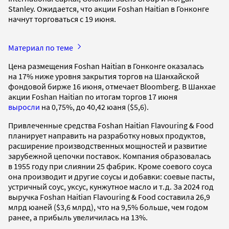
Stanley. Ожидается, что акции Foshan Haitian в Гонконге
начнут торговаться с 19 июня.
Материал по теме
Цена размещения Foshan Haitian в Гонконге оказалась
на 17% ниже уровня закрытия торгов на Шанхайской
фондовой бирже 16 июня, отмечает Bloomberg. В Шанхае
акции Foshan Haitian по итогам торгов 17 июня
выросли
на 0,75%, до 40,42 юаня ($5,6).
Привлеченные средства Foshan Haitian Flavouring & Food
планирует направить на разработку новых продуктов,
расширение производственных мощностей и развитие
зарубежной цепочки поставок. Компания образовалась
в 1955 году при слиянии 25 фабрик. Кроме соевого соуса
она производит и другие соусы и добавки: соевые пасты,
устричный соус, уксус, кунжутное масло и т.д. За 2024 год
выручка Foshan Haitian Flavouring & Food составила 26,9
млрд юаней ($3,6 млрд), что на 9,5% больше, чем годом
ранее, а прибыль увеличилась на 13%.