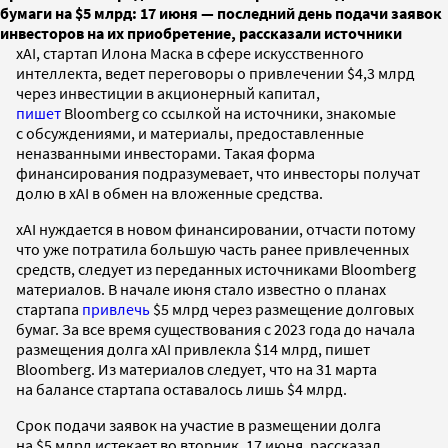
бумаги на $5 млрд: 17 июня — последний день подачи заявок
инвесторов на их приобретение, рассказали источники
xAI, стартап Илона Маска в сфере искусственного
интеллекта, ведет переговоры о привлечении $4,3 млрд
через инвестиции в акционерный капитал,
пишет
Bloomberg со ссылкой на источники, знакомые
с обсуждениями, и материалы, предоставленные
неназванными инвесторами. Такая форма
финансирования подразумевает, что инвесторы получат
долю в xAI в обмен на вложенные средства.
xAI нуждается в новом финансировании, отчасти потому
что уже потратила большую часть ранее привлеченных
средств, следует из переданных источниками Bloomberg
материалов. В начале июня стало известно о планах
стартапа
привлечь
$5 млрд через размещение долговых
бумаг. За все время существования с 2023 года до начала
размещения долга xAI привлекла $14 млрд, пишет
Bloomberg. Из материалов следует, что на 31 марта
на балансе стартапа оставалось лишь $4 млрд.
Срок подачи заявок на участие в размещении долга
на $5 млрд истекает во вторник, 17 июня, рассказал