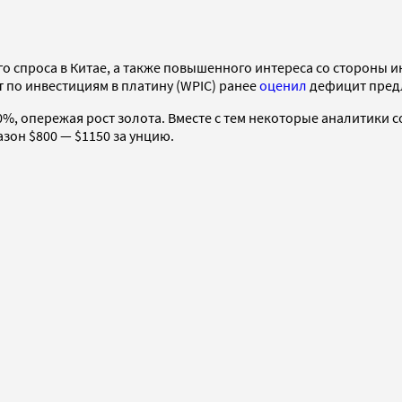
 спроса в Китае, а также повышенного интереса со стороны ин
т по инвестициям в платину (WPIC) ранее
оценил
дефицит предл
0%, опережая рост золота. Вместе с тем некоторые аналитики с
азон $800 — $1150 за унцию.