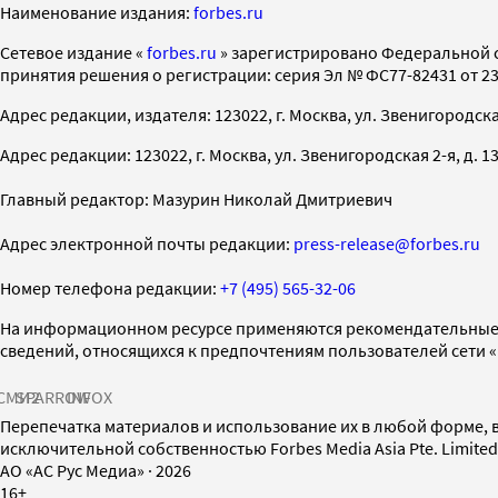
Наименование издания:
forbes.ru
Cетевое издание «
forbes.ru
» зарегистрировано Федеральной 
принятия решения о регистрации: серия Эл № ФС77-82431 от 23 
Адрес редакции, издателя: 123022, г. Москва, ул. Звенигородская 2-
Адрес редакции: 123022, г. Москва, ул. Звенигородская 2-я, д. 13, с
Главный редактор: Мазурин Николай Дмитриевич
Адрес электронной почты редакции:
press-release@forbes.ru
Номер телефона редакции:
+7 (495) 565-32-06
На информационном ресурсе применяются рекомендательные 
сведений, относящихся к предпочтениям пользователей сети 
СМИ2
SPARROW
INFOX
Перепечатка материалов и использование их в любой форме, в
исключительной собственностью Forbes Media Asia Pte. Limite
AO «АС Рус Медиа»
·
2026
16+