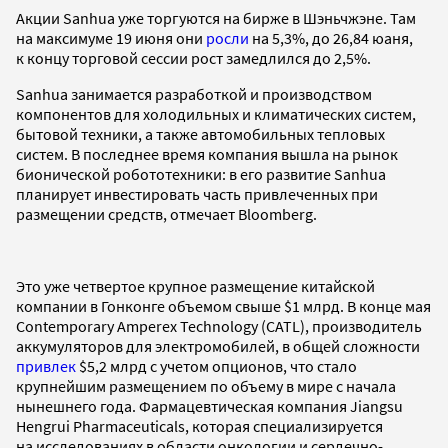
Акции Sanhua уже торгуются на бирже в Шэньчжэне. Там
на максимуме 19 июня они
росли
на 5,3%, до 26,84 юаня,
к концу торговой сессии рост замедлился до 2,5%.
Sanhua занимается разработкой и производством
компонентов для холодильных и климатических систем,
бытовой техники, а также автомобильных тепловых
систем. В последнее время компания вышла на рынок
бионической робототехники: в его развитие Sanhua
планирует инвестировать часть привлеченных при
размещении средств, отмечает Bloomberg.
Это уже четвертое крупное размещение китайской
компании в Гонконге объемом свыше $1 млрд. В конце мая
Contemporary Amperex Technology (CATL), производитель
аккумуляторов для электромобилей, в общей сложности
привлек
$5,2 млрд с учетом опционов, что стало
крупнейшим размещением по объему в мире с начала
нынешнего года. Фармацевтическая компания Jiangsu
Hengrui Pharmaceuticals, которая специализируется
на исследованиях в области онкологии и сердечно-