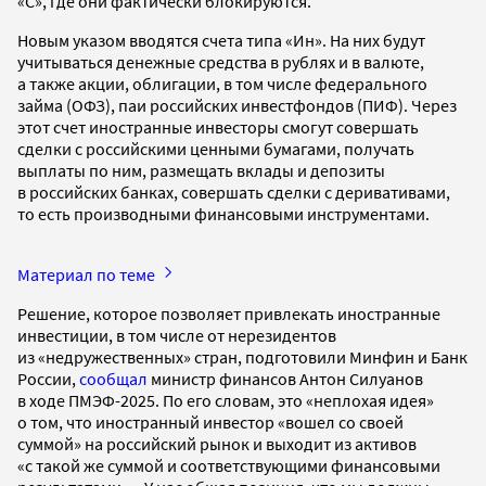
«С», где они фактически блокируются.
Новым указом вводятся счета типа «Ин». На них будут
учитываться денежные средства в рублях и в валюте,
а также акции, облигации, в том числе федерального
займа (ОФЗ), паи российских инвестфондов (ПИФ). Через
этот счет иностранные инвесторы смогут совершать
сделки с российскими ценными бумагами, получать
выплаты по ним, размещать вклады и депозиты
в российских банках, совершать сделки с деривативами,
то есть производными финансовыми инструментами.
Материал по теме
Решение, которое позволяет привлекать иностранные
инвестиции, в том числе от нерезидентов
из «недружественных» стран, подготовили Минфин и Банк
России,
сообщал
министр финансов Антон Силуанов
в ходе ПМЭФ-2025. По его словам, это «неплохая идея»
о том, что иностранный инвестор «вошел со своей
суммой» на российский рынок и выходит из активов
«с такой же суммой и соответствующими финансовыми