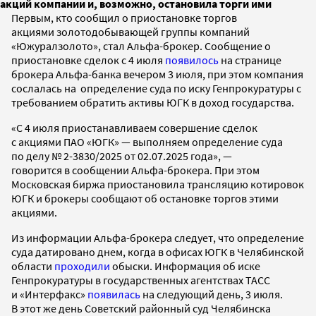
акций компании и, возможно, остановила торги ими
Первым, кто сообщил о приостановке торгов
акциями золотодобывающей группы компаний
«Южуралзолото», стал Альфа-брокер. Сообщение о
приостановке сделок с 4 июля
появилось
на странице
брокера Альфа-банка вечером 3 июля, при этом компания
сослалась на определение суда по иску Генпрокуратуры с
требованием обратить активы ЮГК в доход государства.
«С 4 июля приостанавливаем совершение сделок
с акциями ПАО «ЮГК» — выполняем определение суда
по делу № 2-3830/2025 от 02.07.2025 года», —
говорится в сообщении Альфа-брокера. При этом
Московская биржа приостановила трансляцию котировок
ЮГК и брокеры сообщают об остановке торгов этими
акциями.
Из информации Альфа-брокера следует, что определение
суда датировано днем, когда в офисах ЮГК в Челябинской
области
проходили
обыски. Информация об иске
Генпрокуратуры в государственных агентствах ТАСС
и «Интерфакс»
появилась
на следующий день, 3 июля.
В этот же день Советский районный суд Челябинска