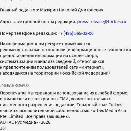
Главный редактор: Мазурин Николай Дмитриевич
Адрес электронной почты редакции:
press-release@forbes.ru
Номер телефона редакции:
+7 (495) 565-32-06
На информационном ресурсе применяются
рекомендательные технологии (информационные технологии
предоставления информации на основе сбора,
систематизации и анализа сведений, относящихся
к предпочтениям пользователей сети «Интернет»,
находящихся на территории Российской Федерации)
СМИ2
SPARROW
INFOX
Перепечатка материалов и использование их в любой форме,
в том числе и в электронных СМИ, возможны только с
письменного разрешения редакции. Товарный знак Forbes
является исключительной собственностью Forbes Media Asia
Pte. Limited. Все права защищены.
AO «АС Рус Медиа»
·
2026
16+