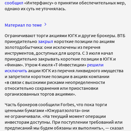
сообщил
«Интерфаксу» о принятии обеспечительных мер,
однако их суть не уточнялась.
Материал по теме
Ограничивают торги акциями ЮГК и другие брокеры. ВТБ
принудительно
закрыл
короткие позиции по акциям
золотодобытчика: они исключены из перечня
инструментов, доступных для шорта. С 3 июля начал
принудительно закрывать короткие позиции в ЮГК и
«Финам». Утром 4 июля «Т-Инвестиции»
решили
исключить
акции ЮГК из перечня ликвидного имущества
и запретили короткие позиции в акциях компании
«в связи с высокими рисками неопределенности
относительно сохранения или приостановки
организованных торгов акциями».
Часть брокеров сообщили Forbes, что пока торги
ценными бумагами «Южуралзолота» они
не ограничивали. «На текущий момент операции
инвесторам доступны. При поступлении требований или
предписаний мы будем обязаны их выполнить», — сказал