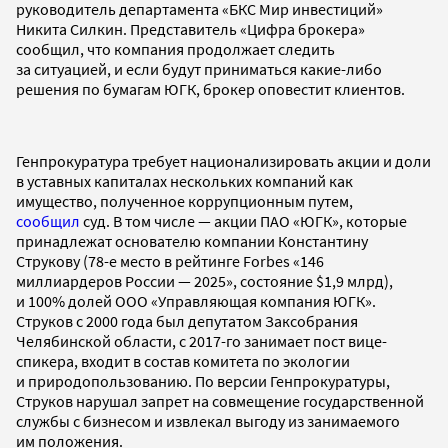
руководитель департамента «БКС Мир инвестиций»
Никита Силкин. Представитель «Цифра брокера»
сообщил, что компания продолжает следить
за ситуацией, и если будут приниматься какие-либо
решения по бумагам ЮГК, брокер оповестит клиентов.
Генпрокуратура требует национализировать акции и доли
в уставных капиталах нескольких компаний как
имущество, полученное коррупционным путем,
сообщил
суд. В том числе — акции ПАО «ЮГК», которые
принадлежат основателю компании Константину
Струкову (78-е место в рейтинге Forbes «146
миллиардеров России — 2025», состояние $1,9 млрд),
и 100% долей ООО «Управляющая компания ЮГК».
Струков с 2000 года был депутатом Заксобрания
Челябинской области, с 2017-го занимает пост вице-
спикера, входит в состав комитета по экологии
и природопользованию. По версии Генпрокуратуры,
Струков нарушал запрет на совмещение государственной
службы с бизнесом и извлекал выгоду из занимаемого
им положения.