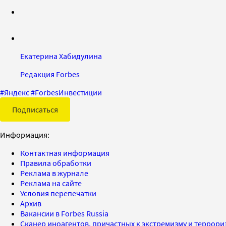
Екатерина Хабидулина
Редакция Forbes
#
Яндекс
#
ForbesИнвестиции
Подписаться
Информация:
Контактная информация
Правила обработки
Реклама в журнале
Реклама на сайте
Условия перепечатки
Архив
Вакансии в Forbes Russia
Сканер иноагентов, причастных к экстремизму и террор