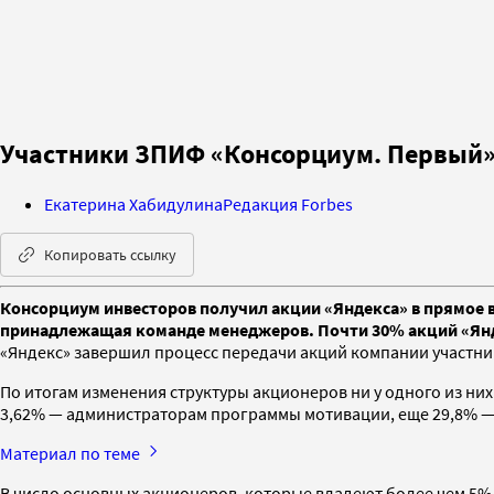
Участники ЗПИФ «Консорциум. Первый»
Екатерина Хабидулина
Редакция Forbes
Копировать ссылку
Консорциум инвесторов получил акции «Яндекса» в прямое в
принадлежащая команде менеджеров. Почти 30% акций «Янд
«Яндекс» завершил процесс передачи акций компании участн
По итогам изменения структуры акционеров ни у одного из н
3,62% — администраторам программы мотивации, еще 29,8% —
Материал по теме
В число основных акционеров, которые владеют более чем 5%