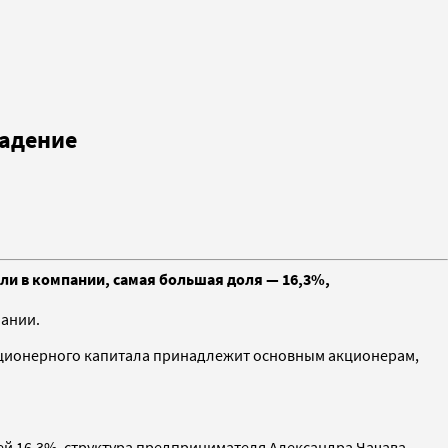
ладение
ли в компании, самая большая доля — 16,3%,
ании.
акционерного капитала принадлежит основным акционерам,
ей 16,3%. структура предпринимателя Александра Чачава —