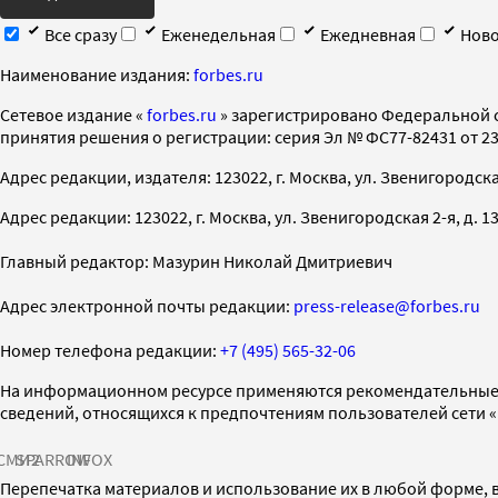
Все сразу
Еженедельная
Ежедневная
Ново
Наименование издания:
forbes.ru
Cетевое издание «
forbes.ru
» зарегистрировано Федеральной 
принятия решения о регистрации: серия Эл № ФС77-82431 от 23 
Адрес редакции, издателя: 123022, г. Москва, ул. Звенигородская 2-
Адрес редакции: 123022, г. Москва, ул. Звенигородская 2-я, д. 13, с
Главный редактор: Мазурин Николай Дмитриевич
Адрес электронной почты редакции:
press-release@forbes.ru
Номер телефона редакции:
+7 (495) 565-32-06
На информационном ресурсе применяются рекомендательные 
сведений, относящихся к предпочтениям пользователей сети 
СМИ2
SPARROW
INFOX
Перепечатка материалов и использование их в любой форме, в