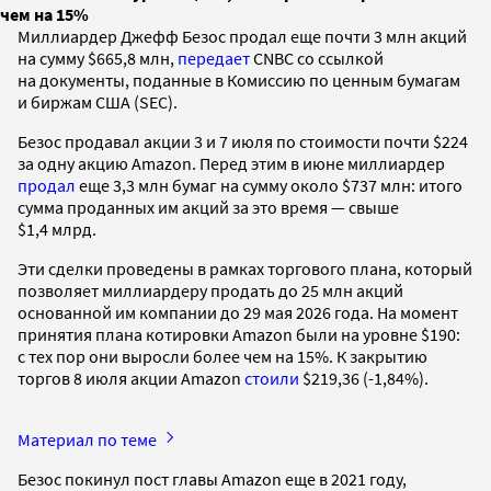
чем на 15%
Миллиардер Джефф Безос продал еще почти 3 млн акций
на сумму $665,8 млн,
передает
CNBC со ссылкой
на документы, поданные в Комиссию по ценным бумагам
и биржам США (SEC).
Безос продавал акции 3 и 7 июля по стоимости почти $224
за одну акцию Amazon. Перед этим в июне миллиардер
продал
еще 3,3 млн бумаг на сумму около $737 млн: итого
сумма проданных им акций за это время — свыше
$1,4 млрд.
Эти сделки проведены в рамках торгового плана, который
позволяет миллиардеру продать до 25 млн акций
основанной им компании до 29 мая 2026 года. На момент
принятия плана котировки Amazon были на уровне $190:
с тех пор они выросли более чем на 15%. К закрытию
торгов 8 июля акции Amazon
стоили
$219,36 (-1,84%).
Материал по теме
Безос покинул пост главы Amazon еще в 2021 году,