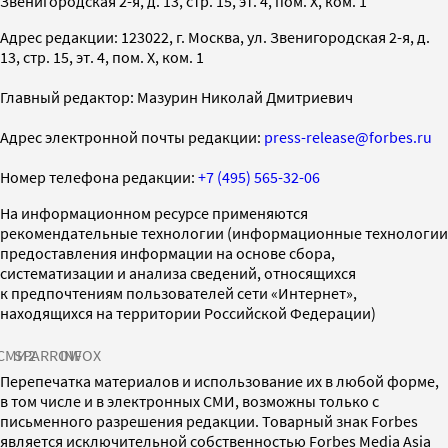
Звенигородская 2-я, д. 13, стр. 15, эт. 4, пом. X, ком. 1
Адрес редакции: 123022, г. Москва, ул. Звенигородская 2-я, д.
13, стр. 15, эт. 4, пом. X, ком. 1
Главный редактор: Мазурин Николай Дмитриевич
Адрес электронной почты редакции:
press-release@forbes.ru
Номер телефона редакции:
+7 (495) 565-32-06
На информационном ресурсе применяются
рекомендательные технологии (информационные технологии
предоставления информации на основе сбора,
систематизации и анализа сведений, относящихся
к предпочтениям пользователей сети «Интернет»,
находящихся на территории Российской Федерации)
СМИ2
SPARROW
INFOX
Перепечатка материалов и использование их в любой форме,
в том числе и в электронных СМИ, возможны только с
письменного разрешения редакции. Товарный знак Forbes
является исключительной собственностью Forbes Media Asia