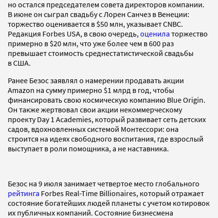
но остался председателем совета директоров компании.
В июне он сыграл свадьбу с Лорен Санчез в Венеции:
торжество оценивается в $50 млн, указывает CNBC.
Редакция Forbes USA, в свою очередь,
оценила
торжество
примерно в $20 млн, что уже более чем в 600 раз
превышает стоимость среднестатистической свадьбы
в США.
Ранее Безос заявлял о намерении продавать акции
Amazon на сумму примерно $1 млрд в год, чтобы
финансировать свою космическую компанию Blue Origin.
Он также жертвовал свои акции некоммерческому
проекту Day 1 Academies, который развивает сеть детских
садов, вдохновленных системой Монтессори: она
строится на идеях свободного воспитания, где взрослый
выступает в роли помощника, а не наставника.
Безос на 9 июля занимает четвертое место глобального
рейтинга
Forbes Real-Time Billionaires, который отражает
состояние богатейших людей планеты с учетом котировок
их публичных компаний. Состояние бизнесмена