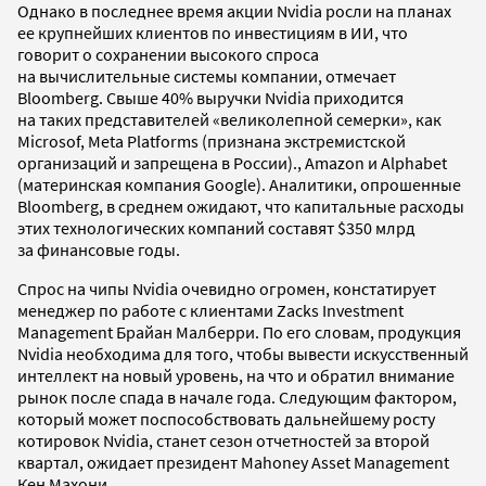
Однако в последнее время акции Nvidia росли на планах
ее крупнейших клиентов по инвестициям в ИИ, что
говорит о сохранении высокого спроса
на вычислительные системы компании, отмечает
Bloomberg. Свыше 40% выручки Nvidia приходится
на таких представителей «великолепной семерки», как
Microsof, Meta Platforms (признана экстремистской
организаций и запрещена в России)., Amazon и Alphabet
(материнская компания Google). Аналитики, опрошенные
Bloomberg, в среднем ожидают, что капитальные расходы
этих технологических компаний составят $350 млрд
за финансовые годы.
Спрос на чипы Nvidia очевидно огромен, констатирует
менеджер по работе с клиентами Zacks Investment
Management Брайан Малберри. По его словам, продукция
Nvidia необходима для того, чтобы вывести искусственный
интеллект на новый уровень, на что и обратил внимание
рынок после спада в начале года. Следующим фактором,
который может поспособствовать дальнейшему росту
котировок Nvidia, станет сезон отчетностей за второй
квартал, ожидает президент Mahoney Asset Management
Кен Махони.