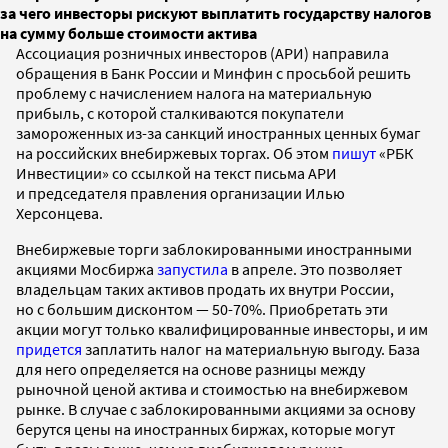
за чего инвесторы рискуют выплатить государству налогов
на сумму больше стоимости актива
Ассоциация розничных инвесторов (АРИ) направила
обращения в Банк России и Минфин с просьбой решить
проблему с начислением налога на материальную
прибыль, с которой сталкиваются покупатели
замороженных из-за санкций иностранных ценных бумаг
на российских внебиржевых торгах. Об этом
пишут
«РБК
Инвестиции» со ссылкой на текст письма АРИ
и председателя правления организации Илью
Херсонцева.
Внебиржевые торги заблокированными иностранными
акциями Мосбиржа
запустила
в апреле. Это позволяет
владельцам таких активов продать их внутри России,
но с большим дисконтом — 50-70%. Приобретать эти
акции могут только квалифицированные инвесторы, и им
придется
заплатить налог на материальную выгоду. База
для него определяется на основе разницы между
рыночной ценой актива и стоимостью на внебиржевом
рынке. В случае с заблокированными акциями за основу
берутся цены на иностранных биржах, которые могут