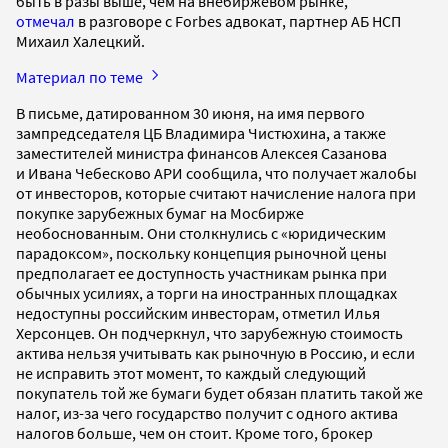
быть в разы выше, чем на внебиржевом рынке,
отмечал
в разговоре с Forbes адвокат, партнер АБ НСП
Михаил Халецкий.
Материал по теме
В письме, датированном 30 июня, на имя первого
зампредседателя ЦБ Владимира Чистюхина, а также
заместителей министра финансов Алексея Сазанова
и Ивана Чебесково АРИ сообщила, что получает жалобы
от инвесторов, которые считают начисление налога при
покупке зарубежных бумаг на Мосбирже
необоснованным. Они столкнулись с «юридическим
парадоксом», поскольку концепция рыночной цены
предполагает ее доступность участникам рынка при
обычных усилиях, а торги на иностранных площадках
недоступны российским инвесторам, отметил Илья
Херсонцев. Он подчеркнул, что зарубежную стоимость
актива нельзя учитывать как рыночную в Россию, и если
не исправить этот момент, то каждый следующий
покупатель той же бумаги будет обязан платить такой же
налог, из-за чего государство получит с одного актива
налогов больше, чем он стоит. Кроме того, брокер