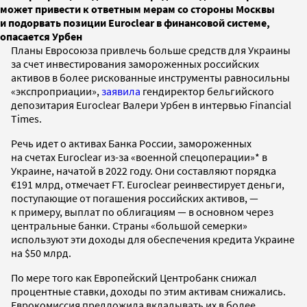
может привести к ответным мерам со стороны Москвы
и подорвать позиции Euroclear в финансовой системе,
опасается Урбен
Планы Евросоюза привлечь больше средств для Украины
за счет инвестирования замороженных российских
активов в более рискованные инструменты равносильны
«экспроприации»,
заявила
гендиректор бельгийского
депозитария Euroclear Валери Урбен в интервью Financial
Times.
Речь идет о активах Банка России, замороженных
на счетах Euroclear из-за «военной спецоперации»* в
Украине, начатой в 2022 году. Они составляют порядка
€191 млрд, отмечает FT. Euroclear реинвестирует деньги,
поступающие от погашения российских активов, —
к примеру, выплат по облигациям — в основном через
центральные банки. Страны «большой семерки»
используют эти доходы для обеспечения кредита Украине
на $50 млрд.
По мере того как Европейский Центробанк снижал
процентные ставки, доходы по этим активам снижались.
Еврокомиссия предложила вкладывать их в более