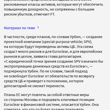
рискованные классы активов, которые могут обеспечить
повышенную доходность, но сопряжены с большим
риском убытков, отмечает FT.
Материал по теме
В частности, среди планов, по словам Урбен, — создание
проектной компании (special-purpose vehicle; SPV),
на которую будут переведены активы ЦБ. Эта схема
создаст много рисков и для Euroclear, и для европейских
рынков в целом, заявила глава депозитария.
«С юридической точки зрения создание SPV означало бы
экспроприацию денежных средств из Euroclear», —
подчеркнула Урбен. По ее словам, такой подход
не освободит Euroclear от обязательств по возврату
средств ЦБ и приведет к положению, которое
депозитарий не сможет перенести.
Планы ЕС могут повлечь за собой ответные меры
со стороны Москвы и подорвать ключевые позиции
Euroclear в финансовой системе, опасается Урбен. Она
отметила, что кто-то будет должен покрывать