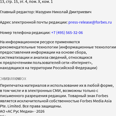
13, стр. 15, эт. 4, пом. X, ком. 1
Главный редактор: Мазурин Николай Дмитриевич
Адрес электронной почты редакции:
press-release@forbes.ru
Номер телефона редакции:
+7 (495) 565-32-06
На информационном ресурсе применяются
рекомендательные технологии (информационные технологии
предоставления информации на основе сбора,
систематизации и анализа сведений, относящихся
к предпочтениям пользователей сети «Интернет»,
находящихся на территории Российской Федерации)
СМИ2
SPARROW
INFOX
Перепечатка материалов и использование их в любой форме,
в том числе и в электронных СМИ, возможны только с
письменного разрешения редакции. Товарный знак Forbes
является исключительной собственностью Forbes Media Asia
Pte. Limited. Все права защищены.
AO «АС Рус Медиа»
·
2026