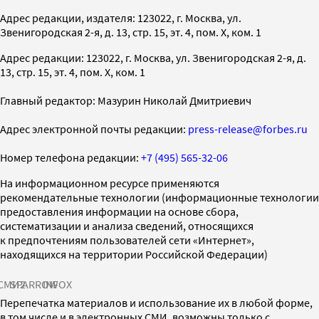
Адрес редакции, издателя: 123022, г. Москва, ул.
Звенигородская 2-я, д. 13, стр. 15, эт. 4, пом. X, ком. 1
Адрес редакции: 123022, г. Москва, ул. Звенигородская 2-я, д.
13, стр. 15, эт. 4, пом. X, ком. 1
Главный редактор: Мазурин Николай Дмитриевич
Адрес электронной почты редакции:
press-release@forbes.ru
Номер телефона редакции:
+7 (495) 565-32-06
На информационном ресурсе применяются
рекомендательные технологии (информационные технологии
предоставления информации на основе сбора,
систематизации и анализа сведений, относящихся
к предпочтениям пользователей сети «Интернет»,
находящихся на территории Российской Федерации)
СМИ2
SPARROW
INFOX
Перепечатка материалов и использование их в любой форме,
в том числе и в электронных СМИ, возможны только с