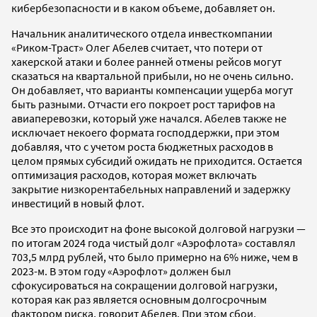
кибербезопасности и в каком объеме, добавляет он.
Начальник аналитического отдела инвесткомпании
«Риком-Траст» Олег Абелев считает, что потери от
хакерской атаки и более ранней отмены рейсов могут
сказаться на квартальной прибыли, но не очень сильно.
Он добавляет, что варианты компенсации ущерба могут
быть разными. Отчасти его покроет рост тарифов на
авиаперевозки, который уже начался. Абелев также не
исключает некоего формата господдержки, при этом
добавляя, что с учетом роста бюджетных расходов в
целом прямых субсидий ожидать не приходится. Остается
оптимизация расходов, которая может включать
закрытие низкорентабельных направлений и задержку
инвестиций в новый флот.
Все это происходит на фоне высокой долговой нагрузки —
по итогам 2024 года чистый долг «Аэрофлота» составлял
703,5 млрд рублей, что было примерно на 6% ниже, чем в
2023-м. В этом году «Аэрофлот» должен был
сфокусироваться на сокращении долговой нагрузки,
которая как раз является основным долгосрочным
фактором риска, говорит Абелев. При этом сбои,