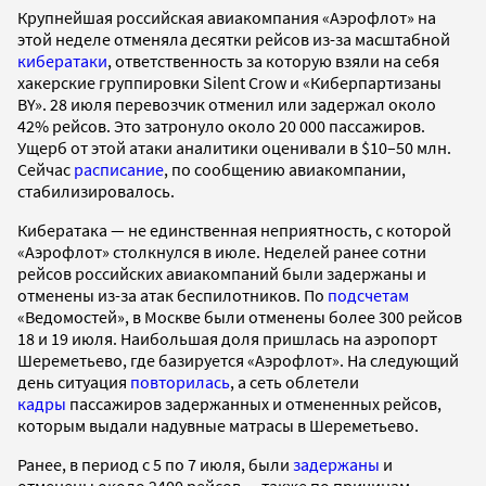
Крупнейшая российская авиакомпания «Аэрофлот» на
этой неделе отменяла десятки рейсов из-за масштабной
кибератаки
, ответственность за которую взяли на себя
хакерские группировки Silent Crow и «Киберпартизаны
BY». 28 июля перевозчик отменил или задержал около
42% рейсов. Это затронуло около 20 000 пассажиров.
Ущерб от этой атаки аналитики оценивали в $10–50 млн.
Сейчас
расписание
, по сообщению авиакомпании,
стабилизировалось.
Кибератака — не единственная неприятность, с которой
«Аэрофлот» столкнулся в июле. Неделей ранее сотни
рейсов российских авиакомпаний были задержаны и
отменены из-за атак беспилотников. По
подсчетам
«Ведомостей», в Москве были отменены более 300 рейсов
18 и 19 июля. Наибольшая доля пришлась на аэропорт
Шереметьево, где базируется «Аэрофлот». На следующий
день ситуация
повторилась
, а сеть облетели
кадры
пассажиров задержанных и отмененных рейсов,
которым выдали надувные матрасы в Шереметьево.
Ранее, в период с 5 по 7 июля, были
задержаны
и
отменены около 2400 рейсов — также по причинам,