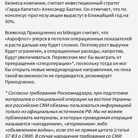
бизнеса компании, считает инвестиционный стратег
«Гарда Капитал» Александр Бахтин. Он отмечает, что по
консенсус-прогнозу акции вырастут в ближайший год на
30%.
Всеволод Приходченко из bitkogan считает, что
«Аэрофлот» уперся в потолок операционных показателей
и расти дальше ему будет сложно. Поэтому рост выручки
будет ограничен, а операционные расходы, напротив,
будут увеличиваться. Перевозчик мог бы выиграть от
прекращения «спецоперации»*, поскольку тогда он мог
бы открыть новые международные направления, но пока
такой возможности не предвидится, резюмирует
Приходченко.
* Согласно требованию Роскомнадзора, при подготовке
материалов о специальной операции на востоке Украины
все российские СМИ обязаны пользоваться информацией
только из официальных источников РФ. Мы не можем
публиковать материалы, в которых проводимая операция
называется «нападением», «вторжением» либо
«объявлением войны», если это не прямая цитата (статья
57 ФЗ о СМИ). В случае нарушения требования со СМИ