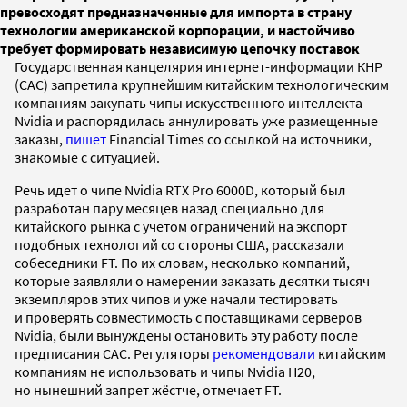
превосходят предназначенные для импорта в страну
технологии американской корпорации, и настойчиво
требует формировать независимую цепочку поставок
Государственная канцелярия интернет-информации КНР
(CAC) запретила крупнейшим китайским технологическим
компаниям закупать чипы искусственного интеллекта
Nvidia и распорядилась аннулировать уже размещенные
заказы,
пишет
Financial Times со ссылкой на источники,
знакомые с ситуацией.
Речь идет о чипе Nvidia RTX Pro 6000D, который был
разработан пару месяцев назад специально для
китайского рынка с учетом ограничений на экспорт
подобных технологий со стороны США, рассказали
собеседники FT. По их словам, несколько компаний,
которые заявляли о намерении заказать десятки тысяч
экземпляров этих чипов и уже начали тестировать
и проверять совместимость с поставщиками серверов
Nvidia, были вынуждены остановить эту работу после
предписания CAC. Регуляторы
рекомендовали
китайским
компаниям не использовать и чипы Nvidia H20,
но нынешний запрет жёстче, отмечает FT.