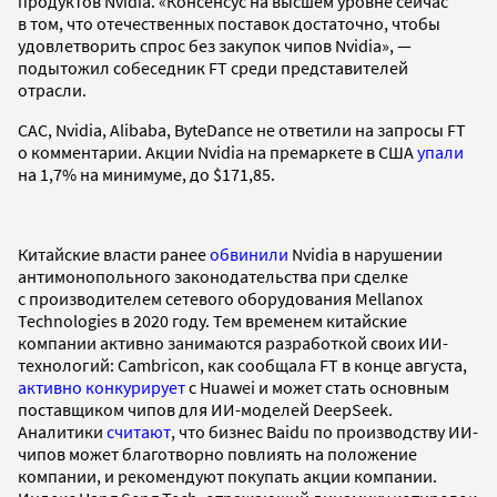
продуктов Nvidia. «Консенсус на высшем уровне сейчас
в том, что отечественных поставок достаточно, чтобы
удовлетворить спрос без закупок чипов Nvidia», —
подытожил собеседник FT среди представителей
отрасли.
CAC, Nvidia, Alibaba, ByteDance не ответили на запросы FT
о комментарии. Акции Nvidia на премаркете в США
упали
на 1,7% на минимуме, до $171,85.
Китайские власти ранее
обвинили
Nvidia в нарушении
антимонопольного законодательства при сделке
с производителем сетевого оборудования Mellanox
Technologies в 2020 году. Тем временем китайские
компании активно занимаются разработкой своих ИИ-
технологий: Cambricon, как сообщала FT в конце августа,
активно конкурирует
с Huawei и может стать основным
поставщиком чипов для ИИ-моделей DeepSeek.
Аналитики
считают
, что бизнес Baidu по производству ИИ-
чипов может благотворно повлиять на положение
компании, и рекомендуют покупать акции компании.