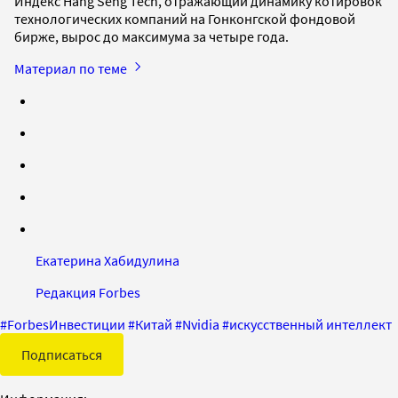
Индекс Hang Seng Tech, отражающий динамику котировок
технологических компаний на Гонконгской фондовой
бирже, вырос до максимума за четыре года.
Материал по теме
Екатерина Хабидулина
Редакция Forbes
#
ForbesИнвестиции
#
Китай
#
Nvidia
#
искусственный интеллект
Подписаться