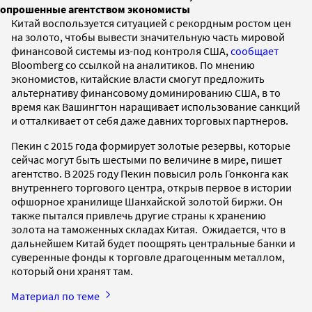
опрошенные агентством экономисты
Китай воспользуется ситуацией с рекордным ростом цен
на золото, чтобы вывести значительную часть мировой
финансовой системы из-под контроля США,
сообщает
Bloomberg со ссылкой на аналитиков. По мнению
экономистов, китайские власти смогут предложить
альтернативу финансовому доминированию США, в то
время как Вашингтон наращивает использование санкций
и отталкивает от себя даже давних торговых партнеров.
Пекин с 2015 года формирует золотые резервы, которые
сейчас могут быть шестыми по величине в мире, пишет
агентство. В 2025 году Пекин повысил роль Гонконга как
внутреннего торгового центра, открыв первое в истории
офшорное хранилище Шанхайской золотой биржи. Он
также пытался привлечь другие страны к хранению
золота на таможенных складах Китая. Ожидается, что в
дальнейшем Китай будет поощрять центральные банки и
суверенные фонды к торговле драгоценным металлом,
который они хранят там.
Материал по теме