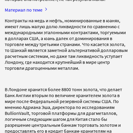
Материал по теме
Контракты на медь и нефть, номинированные в юанях,
имеют лишь малую долю ликвидности по сравнению с
международными эталонными контрактами, торгуемыми
в долларах США, а юань далек от доминирования в
торговле между третьими странами. Что касается золота,
то Шанхай является заметной альтернативой долларовым
расчетным системам, но даже там ликвидность уступает
Лондону, где находится крупнейший в мире центр
торговли драгоценными металлам.
В Лондоне хранится более 8800 тонн золота, что делает
Банк Англии вторым по величине хранителем золота в
мире после Федеральной резервной системы США. По
мнению Адриана Эша, директора по исследованиям
BullionVault, торговой платформы для драгметаллов,
логичным следующим шагом для Китая стало бы
разрешение центральным банкам торговать золотом и
предоставлять его в кредит банкам-хранителям на