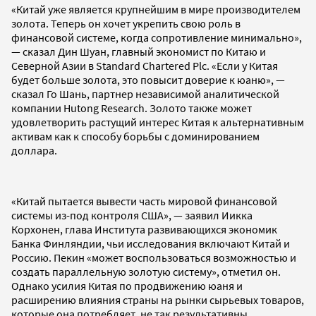
«Китай уже является крупнейшим в мире производителем
золота. Теперь он хочет укрепить свою роль в
финансовой системе, когда сопротивление минимально»,
— сказал Дин Шуан, главный экономист по Китаю и
Северной Азии в Standard Chartered Plc. «Если у Китая
будет больше золота, это повысит доверие к юаню», —
сказал Го Шань, партнер независимой аналитической
компании Hutong Research. Золото также может
удовлетворить растущий интерес Китая к альтернативным
активам как к способу борьбы с доминированием
доллара.
«Китай пытается вывести часть мировой финансовой
системы из-под контроля США», — заявил Иикка
Корхонен, глава Института развивающихся экономик
Банка Финляндии, чьи исследования включают Китай и
Россию. Пекин «может воспользоваться возможностью и
создать параллельную золотую систему», отметил он.
Однако усилия Китая по продвижению юаня и
расширению влияния страны на рынки сырьевых товаров,
которые она потребляет, не так результативны.