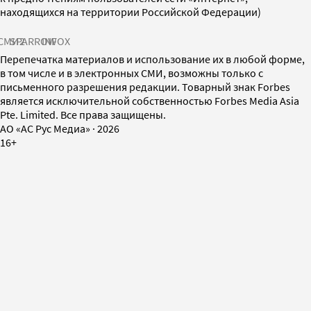
находящихся на территории Российской Федерации)
СМИ2
SPARROW
INFOX
Перепечатка материалов и использование их в любой форме,
в том числе и в электронных СМИ, возможны только с
письменного разрешения редакции. Товарный знак Forbes
является исключительной собственностью Forbes Media Asia
Pte. Limited. Все права защищены.
AO «АС Рус Медиа»
·
2026
16+