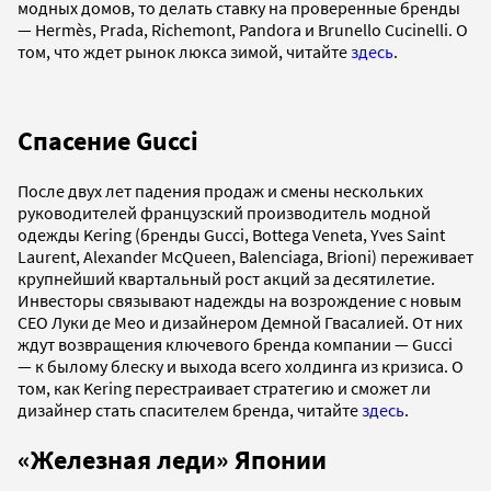
модных домов, то делать ставку на проверенные бренды
— Hermès, Prada, Richemont, Pandora и Brunello Cucinelli. О
том, что ждет рынок люкса зимой, читайте
здесь
.
Спасение Gucci
После двух лет падения продаж и смены нескольких
руководителей французский производитель модной
одежды Kering (бренды Gucci, Bottega Veneta, Yves Saint
Laurent, Alexander McQueen, Balenciaga, Brioni) переживает
крупнейший квартальный рост акций за десятилетие.
Инвесторы связывают надежды на возрождение с новым
CEO Луки де Мео и дизайнером Демной Гвасалией. От них
ждут возвращения ключевого бренда компании — Gucci
— к былому блеску и выхода всего холдинга из кризиса. О
том, как Kering перестраивает стратегию и сможет ли
дизайнер стать спасителем бренда, читайте
здесь
.
«Железная леди» Японии