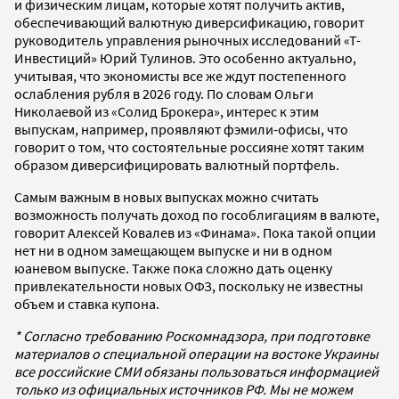
и физическим лицам, которые хотят получить актив,
обеспечивающий валютную диверсификацию, говорит
руководитель управления рыночных исследований «Т-
Инвестиций» Юрий Тулинов. Это особенно актуально,
учитывая, что экономисты все же ждут постепенного
ослабления рубля в 2026 году. По словам Ольги
Николаевой из «Солид Брокера», интерес к этим
выпускам, например, проявляют фэмили-офисы, что
говорит о том, что состоятельные россияне хотят таким
образом диверсифицировать валютный портфель.
Самым важным в новых выпусках можно считать
возможность получать доход по гособлигациям в валюте,
говорит Алексей Ковалев из «Финама». Пока такой опции
нет ни в одном замещающем выпуске и ни в одном
юаневом выпуске. Также пока сложно дать оценку
привлекательности новых ОФЗ, поскольку не известны
объем и ставка купона.
* Согласно требованию Роскомнадзора, при подготовке
материалов о специальной операции на востоке Украины
все российские СМИ обязаны пользоваться информацией
только из официальных источников РФ. Мы не можем