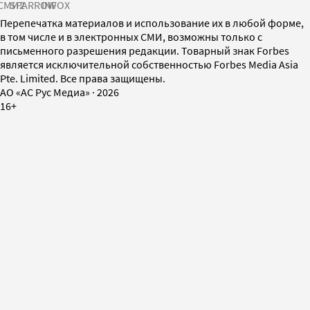
СМИ2
SPARROW
INFOX
Перепечатка материалов и использование их в любой форме,
в том числе и в электронных СМИ, возможны только с
письменного разрешения редакции. Товарный знак Forbes
является исключительной собственностью Forbes Media Asia
Pte. Limited. Все права защищены.
AO «АС Рус Медиа»
·
2026
16+