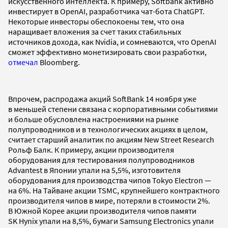
искусственного интеллекта. К примеру, Softbank активно
инвестирует в OpenAI, разработчика чат-бота ChatGPT.
Некоторые инвесторы обеспокоены тем, что она
наращивает вложения за счет таких стабильных
источников дохода, как Nvidia, и сомневаются, что OpenAI
сможет эффективно монетизировать свои разработки,
отмечал
Bloomberg.
Впрочем, распродажа акций SoftBank 14 ноября уже
в меньшей степени связана с корпоративными событиями
и больше обусловлена настроениями на рынке
полупроводников и в технологических акциях в целом,
считает старший аналитик по акциям New Street Research
Рольф Балк. К примеру, акции производителя
оборудования для тестирования полупроводников
Advantest в Японии упали на 5,5%, изготовителя
оборудования для производства чипов Tokyo Electron —
на 6%. На Тайване акции TSMC, крупнейшего контрактного
производителя чипов в мире, потеряли в стоимости 2%.
В Южной Корее акции производителя чипов памяти
SK Hynix упали на 8,5%, бумаги Samsung Electronics упали