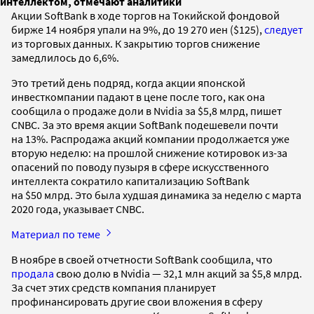
интеллектом, отмечают аналитики
Акции SoftBank в ходе торгов на Токийской фондовой
бирже 14 ноября упали на 9%, до 19 270 иен ($125),
следует
из торговых данных. К закрытию торгов снижение
замедлилось до 6,6%.
Это третий день подряд, когда акции японской
инвесткомпании падают в цене после того, как она
сообщила о продаже доли в Nvidia за $5,8 млрд, пишет
CNBC. За это время акции SoftBank подешевели почти
на 13%. Распродажа акций компании продолжается уже
вторую неделю: на прошлой снижение котировок из-за
опасений по поводу пузыря в сфере искусственного
интеллекта сократило капитализацию SoftBank
на $50 млрд. Это была худшая динамика за неделю с марта
2020 года, указывает CNBC.
Материал по теме
В ноябре в своей отчетности SoftBank сообщила, что
продала
свою долю в Nvidia — 32,1 млн акций за $5,8 млрд.
За счет этих средств компания планирует
профинансировать другие свои вложения в сферу