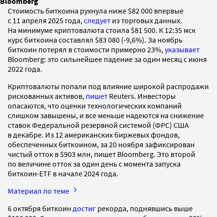
Bloomberg
Стоимость биткоина рухнула ниже $82 000 впервые
с 11 апреля 2025 года,
следует
из торговых данных.
На минимуме криптовалюта стоила $81 500. К 12:35 мск
курс биткоина составлял $83 080 (-9,6%). За ноябрь
биткоин потерял в стоимости примерно 23%,
указывает
Bloomberg: это сильнейшее падение за один месяц с июня
2022 года.
Криптовалюты попали под влияние широкой распродажи
рискованных активов,
пишет
Reuters. Инвесторы
опасаются, что оценки технологических компаний
слишком завышены, и все меньше надеются на снижение
ставок Федеральной резервной системой (ФРС) США
в декабре. Из 12 американских биржевых фондов,
обеспеченных биткоином, за 20 ноября зафиксирован
чистый отток в $903 млн, пишет Bloomberg. Это второй
по величине отток за один день с момента запуска
биткоин-ETF в начале 2024 года.
Материал по теме
6 октября биткоин
достиг
рекорда, поднявшись выше