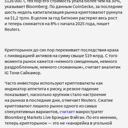
$126 000. С тех пор его стоимость упала более чем на 30%,
указывает Bloomberg. По данным CoinGecko, за последние
шесть недель капитализация рынка криптовалют рухнула
на $1,2 трлн. В целом за год биткоин растерял весь рост
и теперь снижается на 8% с начала 2025 года, пишет
Reuters.
Крипторынок до сих пор переживает последствия краха
с ликвидацией активов на сумму свыше $19 млрд. С того
момента рынок кажется «немного смещенным, немного
раздробленным, немного сломанным», считает аналитик
IG Тони Сайкамор.
Часто инвесторы используют криптовалюты как
индикатор аппетита к риску, и резкое падение
показывает, насколько хрупким стало настроение
на рынках в последние дни, отмечает Reuters. Сжатие
криптовалют лишило рынок одного из самых
спекулятивных вариантов,
считает
макростратег
Bloomberg Markets Live Брэндан Фэйган. По его мнению,
теперь крипторынок — это не «канарейка в угольной