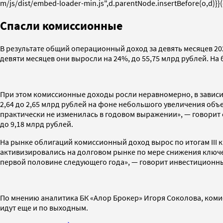
m/js/dist/embed-loader-min.js",d.parentNode.insertBefore(o,d)}}
Спасли комиссионные
В результате общий операционный доход за девять месяцев 20
девяти месяцев они выросли на 24%, до 55,75 млрд рублей. На
При этом комиссионные доходы росли неравномерно, в зависимо
2,64 до 2,65 млрд рублей на фоне небольшого увеличения объе
практически не изменилась в годовом выражении», — говорит 
до 9,18 млрд рублей.
На рынке облигаций комиссионный доход вырос по итогам III кв
активизировались на долговом рынке по мере снижения ключев
первой половине следующего года», — говорит инвестиционны
По мнению аналитика БК «Алор Брокер» Игоря Соколова, комисс
идут еще и по выходным.