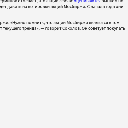
ерминов отмечает, что акции сейчас
оцениваются
рынком по
удет давить на котировки акций Мосбиржи. С начала года они
биржи. «Нужно помнить, что акции Мосбиржи являются в том
 текущего тренда», — говорит Соколов. Он советует покупать