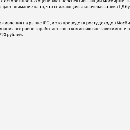
КС с осторожностью оценивают перспективы акций Мосбиржи. П
ращает внимание на то, что снижающаяся ключевая ставка ЦБ б
 оживления на рынке IPO, и это приведет к росту доходов Мос
пания все равно заработает свою комиссию вне зависимости от
220 рублей.