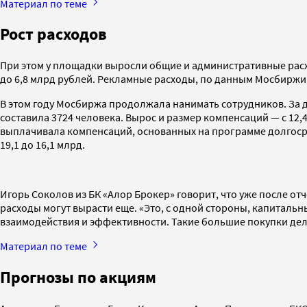
Материал по теме
Рост расходов
При этом у площадки выросли общие и административные расход
до 6,8 млрд рублей. Рекламные расходы, по данным Мосбиржи
В этом году Мосбиржа продолжала нанимать сотрудников. За де
составила 3724 человека. Вырос и размер компенсаций — с 12,4
выплачивала компенсаций, основанных на программе долгосро
19,1 до 16,1 млрд.
Игорь Соколов из БК «Алор Брокер» говорит, что уже после о
расходы могут вырасти еще. «Это, с одной стороны, капиталь
взаимодействия и эффективности. Такие большие покупки дела
Материал по теме
Прогнозы по акциям