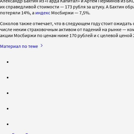
Александр Бахтин из «Гарда Капитал» и Артем Перминов из Б
их справедливой стоимости — 173 рубля за штуку. А Бахтин об
потеряли 14%, а
индекс
Мосбиржи — 7,5%.
Соколов также отмечает, что в следующем году стоит ожидать
числе неким страховочным активом от падений на рынке — ком
акции Мосбиржи по ценам ниже 170 рублей и с целевой ценой 
Материал по теме