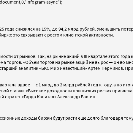
(document,0,"infogram-async");
25 года снизился на 15%, до 94,2 млрд рублей. Уменьшить пот
 бирже это связывают с ростом клиентской активности.
сти от рынков. Так, на рынке акций в III квартале этого год
ма торгов. «Объем торгов на рынке акций не вырос — он во мн
старший аналитик «БКС Мир инвестиций» Артем Перминов. При 
артала вдвое — с 1 млрд до 2 млрд рублей год к году, а по ито
ой ставки. «Высокие доходности при низких рисках привлекаю
й стратег «Гарда Капитал» Александр Бахтин.
ионные доходы биржи будут расти еще долго благодаря тому, ч