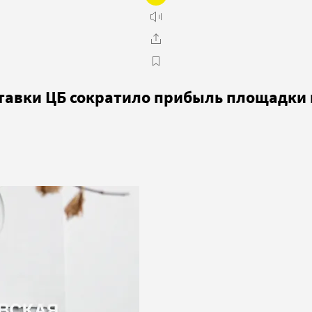
ставки ЦБ сократило прибыль площадки 