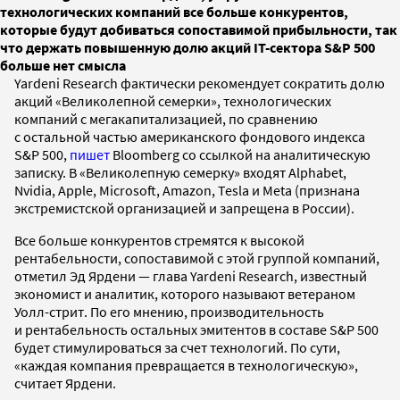
технологических компаний все больше конкурентов,
которые будут добиваться сопоставимой прибыльности, так
что держать повышенную долю акций IT-сектора S&P 500
больше нет смысла
Yardeni Research фактически рекомендует сократить долю
акций «Великолепной семерки», технологических
компаний с мегакапитализацией, по сравнению
с остальной частью американского фондового индекса
S&P 500,
пишет
Bloomberg со ссылкой на аналитическую
записку. В «Великолепную семерку» входят Alphabet,
Nvidia, Apple, Microsoft, Amazon, Tesla и Meta (признана
экстремистской организацией и запрещена в России).
Все больше конкурентов стремятся к высокой
рентабельности, сопоставимой с этой группой компаний,
отметил Эд Ярдени — глава Yardeni Research, известный
экономист и аналитик, которого называют ветераном
Уолл-стрит. По его мнению, производительность
и рентабельность остальных эмитентов в составе S&P 500
будет стимулироваться за счет технологий. По сути,
«каждая компания превращается в технологическую»,
считает Ярдени.