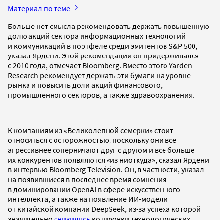
Материал по теме
Больше нет смысла рекомендовать держать повышенную
долю акций сектора информационных технологий
и коммуникаций в портфеле среди эмитентов S&P 500,
указал Ярдени. Этой рекомендации он придерживался
с 2010 года, отмечает Bloomberg. Вместо этого Yardeni
Research рекомендует держать эти бумаги на уровне
рынка и повысить доли акций финансового,
промышленного секторов, а также здравоохранения.
К компаниям из «Великолепной семерки» стоит
относиться с осторожностью, поскольку они все
агрессивнее соперничают друг с другом и все больше
их конкурентов появляются «из ниоткуда», сказал Ярдени
в интервью Bloomberg Television. Он, в частности, указал
на появившиеся в последнее время сомнения
в доминировании OpenAI в сфере искусственного
интеллекта, а также на появление ИИ-модели
от китайской компании DeepSeek, из-за успеха которой
значительно
снизились
котировки технологических