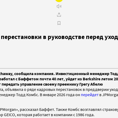
 перестановки в руководстве перед ух
thaway, сообщила компания. Инвестиционный менеджер Тодд 
ботал с Баффетом почти 40 лет, уйдет из Berkshire летом 20
 передать управление своему преемнику Грегу Абелю
та, объявила о ряде кадровых перестановок в преддверии ухо
енеджер Тодд Комбс. В январе 2026 года он
перейдет
в JPMorga
JPMorgan», рассказал Баффет. Также Комбс возглавлял страхов
р GEICO, которая работает в компании с 1986 года.