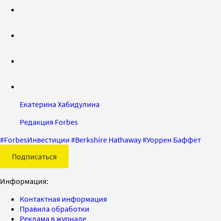
Екатерина Хабидулина
Редакция Forbes
#
ForbesИнвестиции
#
Berkshire Hathaway
#
Уоррен Баффет
Подписаться
Информация:
Контактная информация
Правила обработки
Реклама в журнале