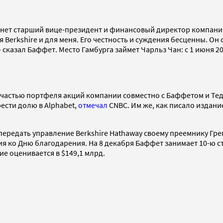
кинет старший вице-президент и финансовый директор компании 
я Berkshire и для меня. Его честность и суждения бесценны. О
сказал Баффет. Место Гамбурга займет Чарльз Чан: с 1 июня 20
л частью портфеля акций компании совместно с Баффетом и Т
сти долю в Alphabet,
отмечал
CNBC. Им же, как писало издани
ередать управление Berkshire Hathaway своему преемнику Гре
я ко Дню благодарения. На 8 декабря Баффет занимает 10-ю ст
ние оценивается в $149,1 млрд.