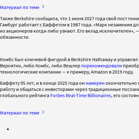
Материал по теме
Также Berkshire сообщила, что 1 июня 2027 года свой пост по
Гамбург работает с Баффетом в 1987 года. «Марк незаменим дл
из акционеров когда-либо узнают. Его вклад исключителен», — 
обязанности.
Комбс был ключевой фигурой в Berkshire Hathaway и управля
Вероятно, либо Комбс, либо Вешлер
порекомендовали
приобре
технологические компании — к примеру, Amazon в 2019 году.
Баффету 95 лет, и в конце 2025 года он
намерен
окончательно п
работу и общаться с инвесторами через традиционные послани
глобального рейтинга
Forbes Real-Time Billionaires
, его состоя
Материал по теме