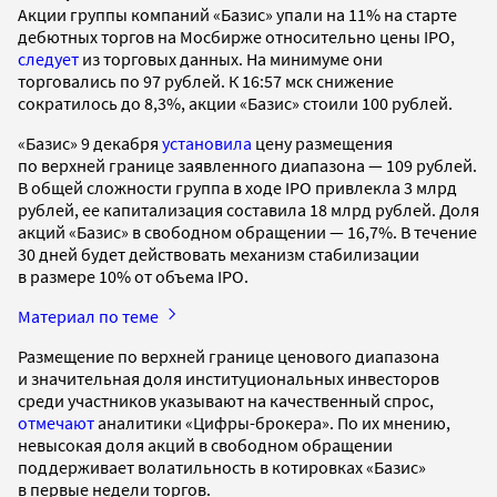
Акции группы компаний «Базис» упали на 11% на старте
дебютных торгов на Мосбирже относительно цены IPO,
следует
из торговых данных. На минимуме они
торговались по 97 рублей. К 16:57 мск снижение
сократилось до 8,3%, акции «Базис» стоили 100 рублей.
«Базис» 9 декабря
установила
цену размещения
по верхней границе заявленного диапазона — 109 рублей.
В общей сложности группа в ходе IPO привлекла 3 млрд
рублей, ее капитализация составила 18 млрд рублей. Доля
акций «Базис» в свободном обращении — 16,7%. В течение
30 дней будет действовать механизм стабилизации
в размере 10% от объема IPO.
Материал по теме
Размещение по верхней границе ценового диапазона
и значительная доля институциональных инвесторов
среди участников указывают на качественный спрос,
отмечают
аналитики «Цифры-брокера». По их мнению,
невысокая доля акций в свободном обращении
поддерживает волатильность в котировках «Базис»
в первые недели торгов.