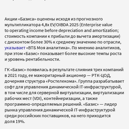
Акции «Базиса» оценены исходя из прогнозного
мультипликатора 4,8х EV/OIBDA 2025 (Enterprise value
to operating income before depreciation and amortization;
стоимость компании к прибыли до вычета амортизации)
с дисконтом более 30% к среднему значению по отрасли,
указывает
«ВТБ Моя аналитика». По мнению аналитиков,
при этом «Базис» показывает более высокие темпы роста
и уровень рентабельности.
ГК «Базис» появилась в результате слияния трех компаний
в 2021 году, ее мажоритарный акционер — РТК-ЦОД,
дочерняя структура «Ростелекома». Группа разрабатывает
софт для управления динамической IT-инфраструктурой,
в том числе для серверной виртуализации, виртуализации
рабочих мест (VDI), контейнеризации, а также
программно-определяемых решений. «Базис» — лидер
рынка управления динамической IT-инфраструктурой
среди российских поставщиков, на него приходится
доля 19%.