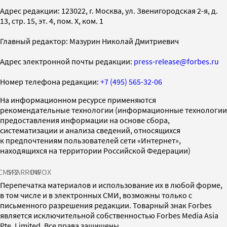
Адрес редакции: 123022, г. Москва, ул. Звенигородская 2-я, д.
13, стр. 15, эт. 4, пом. X, ком. 1
Главный редактор: Мазурин Николай Дмитриевич
Адрес электронной почты редакции:
press-release@forbes.ru
Номер телефона редакции:
+7 (495) 565-32-06
На информационном ресурсе применяются
рекомендательные технологии (информационные технологии
предоставления информации на основе сбора,
систематизации и анализа сведений, относящихся
к предпочтениям пользователей сети «Интернет»,
находящихся на территории Российской Федерации)
СМИ2
SPARROW
INFOX
Перепечатка материалов и использование их в любой форме,
в том числе и в электронных СМИ, возможны только с
письменного разрешения редакции. Товарный знак Forbes
является исключительной собственностью Forbes Media Asia
Pte. Limited. Все права защищены.