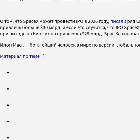
О том, что SpaceX может провести IPO в 2026 году,
писали
ряд С
привлечь больше $30 млрд, и если это случится, что IPO Space
при выходе на биржу она привлекла $29 млрд. SpaceX о планах
Илон Маск — богатейший человек в мире по версии глобального 
Материал по теме