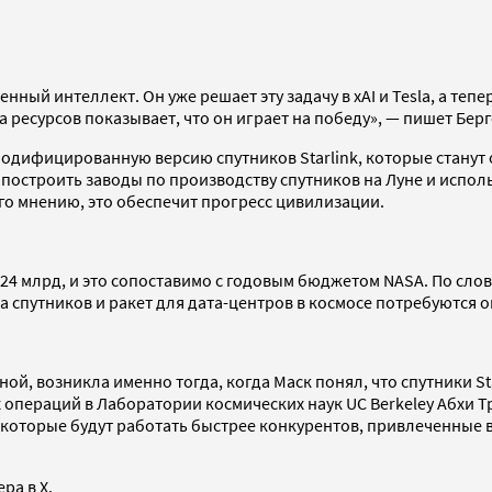
енный интеллект. Он уже решает эту задачу в xAI и Tesla, а теп
ресурсов показывает, что он играет на победу», — пишет Берг
одифицированную версию спутников Starlink, которые станут 
т построить заводы по производству спутников на Луне и испо
его мнению, это обеспечит прогресс цивилизации.
2–24 млрд, и это сопоставимо с годовым бюджетом NASA. По сл
а спутников и ракет для дата-центров в космосе потребуются 
ой, возникла именно тогда, когда Маск понял, что спутники St
операций в Лаборатории космических наук UC Berkeley Абхи Тр
, которые будут работать быстрее конкурентов, привлеченные 
ра в X.