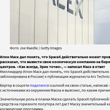
Фото Joe Raedle / Getty Images
Илон Маск дал понять, что SpaceX действительно может про
рассказал, что вывести свою космическую компанию на биржу
центров. «Как всегда, Эрик точен», — написал Маск в ответ
Миллиардер Илон Маск дал понять, что SpaceX действительно р
заблокирована в России) к публикации журналиста Ars Technic
Бергер в соцсети
поделился
ссылкой на свою статью, написав: 
с источниками из окружения Маска и выяснил, по каким причи
Значительную роль в планах Маска сделать SpaceX публичной 
средств на горизонте полутора лет даст Маску значительный к
космические программы.