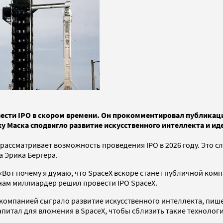
вести IPO в скором времени. Он прокомментировал публикаци
 Маска сподвигло развитие искусственного интеллекта и идея
ассматривает возможность проведения IPO в 2026 году. Это сле
a Эрика Бергера.
«Вот почему я думаю, что SpaceX вскоре станет публичной ком
нам миллиардер решил провести IPO SpaceX.
компанией сыграло развитие искусственного интеллекта, пише
апитал для вложения в SpaceX, чтобы сблизить такие технолог