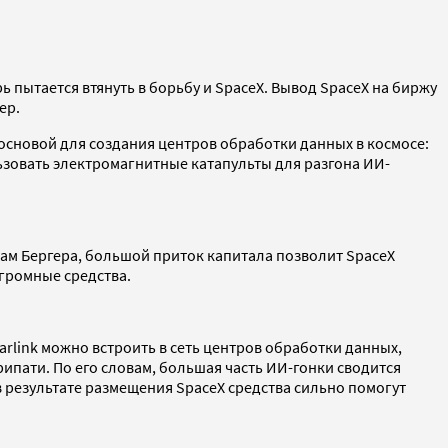
ерь пытается втянуть в борьбу и SpaceX. Вывод SpaceX на биржу
ер.
основой для создания центров обработки данных в космосе:
льзовать электромагнитные катапульты для разгона ИИ-
овам Бергера, большой приток капитала позволит SpaceX
огромные средства.
arlink можно встроить в сеть центров обработки данных,
ипати. По его словам, большая часть ИИ-гонки сводится
в результате размещения SpaceX средства сильно помогут