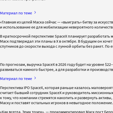
Материал по теме
«Главная из целей Маска сейчас — «выиграть» битву за искусств
и использование ее для мобилизации невероятного количества 
В краткосрочной перспективе SpaceX планирует разработать м
Маск подтверждал эти планы в X в октябре. В будущем он хоче
спутников до скорости выхода с лунной орбиты без ракет. По 
По прогнозам, выручка SpaceX в 2026 году будет на уровне $2
развиваться намного быстрее, а для разработки и производств
Материал по теме
Перспектива IPO SpaceX, которая раньше казалось маловероятн
считает бывший сотрудник SpaceX и руководитель миссионных 
к тому, что компании стремятся накопить и развернуть активы
Маску и поставят остальных игроков в невыгодное положение.
«Как всегда, Эрик точен», — прокомментировал Маск пост Берге