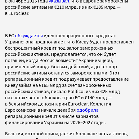
в октябре 2025 года
указывал
, что в Европе заморожены
российские активы на €210 млрд, из них €185 млрд —
в Euroclear.
В ЕС
обсуждается
идея «репарационного кредита»
Украине: она предполагает, что Киеву будет предоставлен
беспроцентный кредит под залог замороженных
российских активов. Предполагается, что он будет
погашен, когда Россия возместит Украине ущерб,
причиненный в ходе боевых действий, а до тех пор
российские активы останутся замороженными. Этот
репарационный кредит подразумевает предоставление
Киеву займа на €165 млрд за счет замороженных
российских активов, писало Politico: из них €25 млрд
на счетах частных банков стран ЕС и €140 млрд —
в бельгийском депозитарии Euroclear. Коллегия
Еврокомиссии в начале декабря
одобрила
репарационный кредит в числе вариантов
финансирования Украины на 2026–2027 годы.
Бельгия, которой принадлежит большая часть активов,