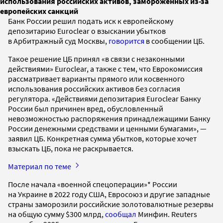
использования российских активов, замороженных из-за
европейских санкций
Банк России решил подать иск к европейскому
депозитарию Euroclear о взыскании убытков
в Арбитражный суд Москвы,
говорится
в сообщении ЦБ.
Такое решение ЦБ принял «в связи с незаконными
действиями» Euroclear, а также с тем, что Еврокомиссия
рассматривает варианты прямого или косвенного
использования российских активов без согласия
регулятора. «Действиями депозитария Euroclear Банку
России был причинен вред, обусловленный
невозможностью распоряжения принадлежащими Банку
России денежными средствами и ценными бумагами», —
заявил ЦБ. Конкретная сумма убытков, которые хочет
взыскать ЦБ, пока не раскрывается.
Материал по теме
После начала «военной спецоперации»* России
на Украине в 2022 году США, Евросоюз и другие западные
страны заморозили российские золотовалютные резервы
на общую сумму $300 млрд,
сообщал
Минфин. Reuters