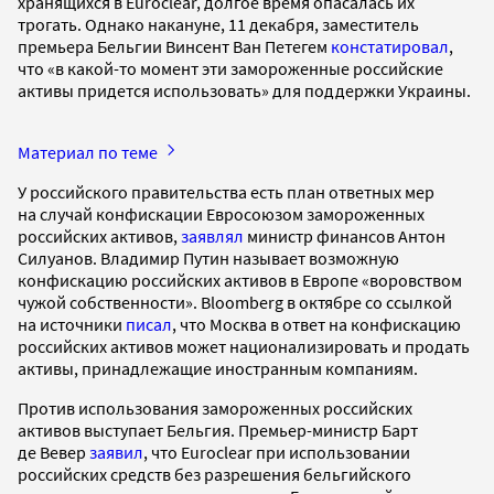
хранящихся в Euroclear, долгое время опасалась их
трогать. Однако накануне, 11 декабря, заместитель
премьера Бельгии Винсент Ван Петегем
констатировал
,
что «в какой-то момент эти замороженные российские
активы придется использовать» для поддержки Украины.
Материал по теме
У российского правительства есть план ответных мер
на случай конфискации Евросоюзом замороженных
российских активов,
заявлял
министр финансов Антон
Силуанов. Владимир Путин называет возможную
конфискацию российских активов в Европе «воровством
чужой собственности». Bloomberg в октябре со ссылкой
на источники
писал
, что Москва в ответ на конфискацию
российских активов может национализировать и продать
активы, принадлежащие иностранным компаниям.
Против использования замороженных российских
активов выступает Бельгия. Премьер-министр Барт
де Вевер
заявил
, что Euroclear при использовании
российских средств без разрешения бельгийского