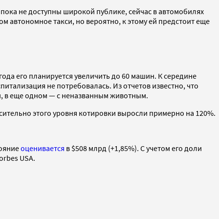
) пока не доступны широкой публике, сейчас в автомобилях
ом автономное такси, но вероятно, к этому ей предстоит еще
 года его планируется увеличить до 60 машин. К середине
спитализация не потребовалась. Из отчетов известно, что
м, в еще одном — с неназванным животным.
тносительно этого уровня котировки выросли примерно на 120%.
тояние
оценивается
в $508 млрд (+1,85%). С учетом его доли
orbes USA.