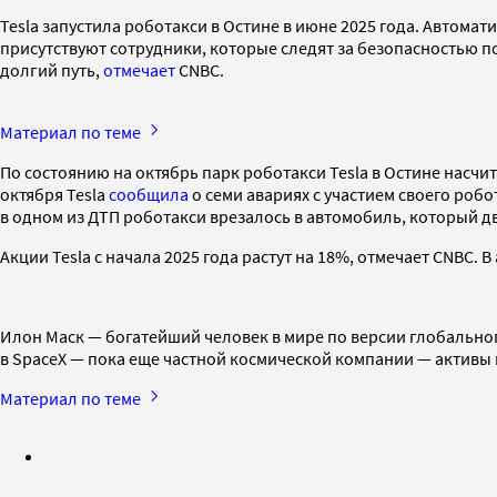
Tesla запустила роботакси в Остине в июне 2025 года. Автома
присутствуют сотрудники, которые следят за безопасностью по
долгий путь,
отмечает
CNBC.
Материал по теме
По состоянию на октябрь парк роботакси Tesla в Остине насчит
октября Tesla
сообщила
о семи авариях с участием своего робо
в одном из ДТП роботакси врезалось в автомобиль, который д
Акции Tesla с начала 2025 года растут на 18%, отмечает CNBC.
Илон Маск — богатейший человек в мире по версии глобального 
в SpaceX — пока еще частной космической компании — активы
Материал по теме