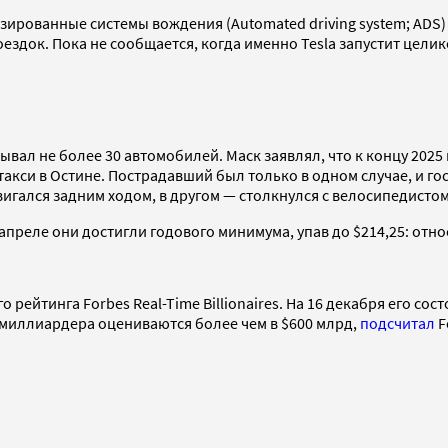
тизированные системы вождения (Automated driving system; ADS
ездок. Пока не сообщается, когда именно Tesla запустит целик
ывал не более 30 автомобилей. Маск заявлял, что к концу 2025
такси в Остине. Пострадавший был только в одном случае, и го
вигался задним ходом, в другом — столкнулся с велосипедисто
 В апреле они достигли годового минимума, упав до $214,25: о
рейтинга Forbes Real-Time Billionaires. На 16 декабря его сос
 миллиардера оцениваются более чем в $600 млрд,
подсчитал
F