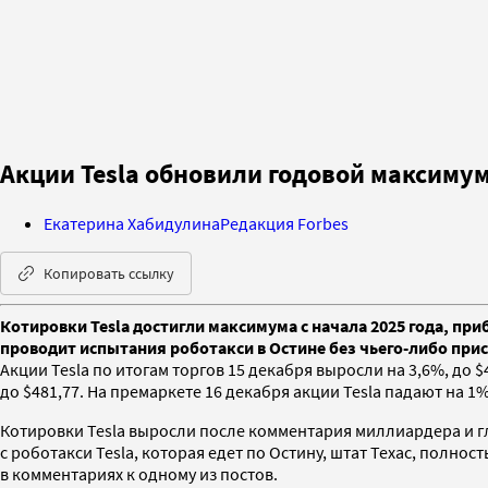
Акции Tesla обновили годовой максиму
Екатерина Хабидулина
Редакция Forbes
Копировать ссылку
Котировки Tesla достигли максимума с начала 2025 года, при
проводит испытания роботакси в Остине без чьего-либо прис
Акции Tesla по итогам торгов 15 декабря выросли на 3,6%, до 
до $481,77. На премаркете 16 декабря акции Tesla падают на 1% 
Котировки Tesla выросли после комментария миллиардера и гл
с роботакси Tesla, которая едет по Остину, штат Техас, полн
в комментариях к одному из постов.