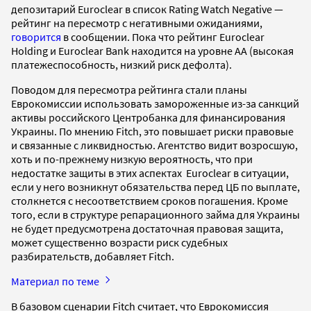
депозитарий Euroclear в список Rating Watch Negative —
рейтинг на пересмотр с негативными ожиданиями,
говорится
в сообщении. Пока что рейтинг Euroclear
Holding и Euroclear Bank находится на уровне АА (высокая
платежеспособность, низкий риск дефолта).
Поводом для пересмотра рейтинга стали планы
Еврокомиссии использовать замороженные из-за санкций
активы российского Центробанка для финансирования
Украины. По мнению Fitch, это повышает риски правовые
и связанные с ликвидностью. Агентство видит возросшую,
хоть и по-прежнему низкую вероятность, что при
недостатке защиты в этих аспектах Euroclear в ситуации,
если у него возникнут обязательства перед ЦБ по выплате,
столкнется с несоответствием сроков погашения. Кроме
того, если в структуре репарационного займа для Украины
не будет предусмотрена достаточная правовая защита,
может существенно возрасти риск судебных
разбирательств, добавляет Fitch.
Материал по теме
В базовом сценарии Fitch считает, что Еврокомиссия