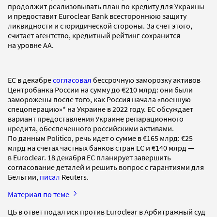
продолжит реализовывать план по кредиту для Украины
и предоставит Euroclear Bank всестороннюю защиту
ликвидности и с юридической стороны. За счет этого,
считает агентство, кредитный рейтинг сохранится
на уровне AA.
ЕС в декабре
согласовал
бессрочную заморозку активов
Центробанка России на сумму до €210 млрд: они были
заморожены после того, как Россия начала «военную
спецоперацию»* на Украине в 2022 году. ЕС обсуждает
вариант предоставления Украине репарационного
кредита, обеспеченного российскими активами.
По данным Politico, речь идет о сумме в €165 млрд: €25
млрд на счетах частных банков стран ЕС и €140 млрд —
в Euroclear. 18 декабря ЕС планирует завершить
согласование деталей и решить вопрос с гарантиями для
Бельгии,
писал
Reuters.
Материал по теме
ЦБ в ответ подал иск против Euroclear в Арбитражный суд