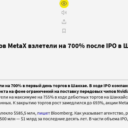
в MetaX взлетели на 700% после IPO в 
и на 700% в первый день торгов в Шанхае. В ходе IPO компа
кта на фоне ограничений на поставку передовых чипов Nvidi
летели на максимуме на 755% в ходе дебютных торгов на Шанх
нных. К закрытию торгов рост замедлился до 693%, акции MetaX
влекло $585,5 млн,
пишет
Bloomberg. Как указывает агентство, 
00 млн — $1 млрд за последние десять лет. В части объема IP