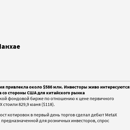
Шанхае
ния привлекла около $586 млн. Инвесторы живо интересуются
a со стороны США для китайского рынка
айской фондовой бирже по отношению к цене первичного
 стоили 829,9 юаня ($118).
рост котировок в первый день торгов сделал дебют MetaX
O, предназначенной для розничных инвесторов, спрос