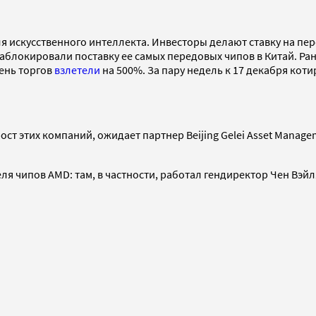
я искусственного интеллекта. Инвесторы делают ставку на пе
заблокировали поставку ее самых передовых чипов в Китай. Р
день торгов
взлетели
на 500%. За пару недель к 17 декабря кот
 этих компаний, ожидает партнер Beijing Gelei Asset Managem
 чипов AMD: там, в частности, работал гендиректор Чен Вэйля