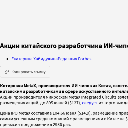
Акции китайского разработчика ИИ-чипо
Екатерина Хабидулина
Редакция Forbes
Копировать ссылку
Котировки MetaX, производителя ИИ-чипов из Китая, взлетел
китайскими разработчиками в сфере искусственного интелле
Акции производителя микросхем MetaX Integrated Circuits вз
размещения акций, до 895 юаней ($127),
следует
из торговых да
Цена IPO MetaX составила 104,66 юаня ($14,9), размещение при
самым успешным среди компаний с размещениями в Китае на $5
превысил предложение в 2986 раз.