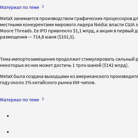
Материал по теме
MetaX занимается производством графических процессоров дл
местными конкурентами мирового лидера Nvidia: власти США 
Moore Threads. Ее IPO привлекло $1,1 млрд, а акции в первый 
размещения — 714,8 юаня ($101,5).
Тема импортозамещения продолжит стимулировать сильный рост
некоторых из них может достичь 1 трлн юаней ($142 млрд).
MetaX была создана выходцами из американского производителя
году около 1% китайского рынка ИИ-чипов.
Материал по теме