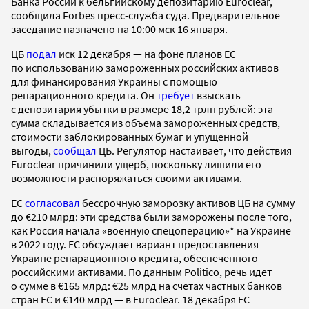
Банка России к бельгийскому депозитарию Euroclear,
сообщила Forbes пресс-служба суда. Предварительное
заседание назначено на 10:00 мск 16 января.
ЦБ
подал
иск 12 декабря — на фоне планов ЕС
по использованию замороженных российских активов
для финансирования Украины с помощью
репарационного кредита. Он
требует
взыскать
с депозитария убытки в размере 18,2 трлн рублей: эта
сумма складывается из объема замороженных средств,
стоимости заблокированных бумаг и упущенной
выгоды,
сообщал
ЦБ. Регулятор настаивает, что действия
Euroclear причинили ущерб, поскольку лишили его
возможности распоряжаться своими активами.
ЕС
согласовал
бессрочную заморозку активов ЦБ на сумму
до €210 млрд: эти средства были заморожены после того,
как Россия начала «военную спецоперацию»* на Украине
в 2022 году. ЕС обсуждает вариант предоставления
Украине репарационного кредита, обеспеченного
российскими активами. По данным Politico, речь идет
о сумме в €165 млрд: €25 млрд на счетах частных банков
стран ЕС и €140 млрд — в Euroclear. 18 декабря ЕС