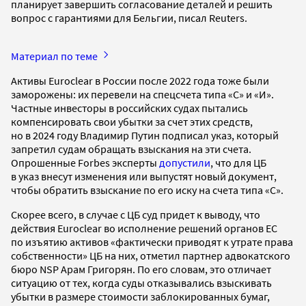
планирует завершить согласование деталей и решить
вопрос с гарантиями для Бельгии, писал Reuters.
Материал по теме
Активы Euroclear в России после 2022 года тоже были
заморожены: их перевели на спецсчета типа «С» и «И».
Частные инвесторы в российских судах пытались
компенсировать свои убытки за счет этих средств,
но в 2024 году Владимир Путин подписал указ, который
запретил судам обращать взыскания на эти счета.
Опрошенные Forbes эксперты
допустили
, что для ЦБ
в указ внесут изменения или выпустят новый документ,
чтобы обратить взыскание по его иску на счета типа «C».
Скорее всего, в случае с ЦБ суд придет к выводу, что
действия Euroclear во исполнение решений органов ЕС
по изъятию активов «фактически приводят к утрате права
собственности» ЦБ на них, отметил партнер адвокатского
бюро NSP Арам Григорян. По его словам, это отличает
ситуацию от тех, когда суды отказывались взыскивать
убытки в размере стоимости заблокированных бумаг,