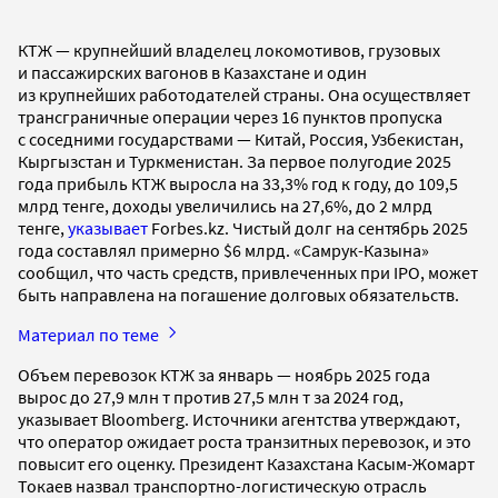
КТЖ — крупнейший владелец локомотивов, грузовых
и пассажирских вагонов в Казахстане и один
из крупнейших работодателей страны. Она осуществляет
трансграничные операции через 16 пунктов пропуска
с соседними государствами — Китай, Россия, Узбекистан,
Кыргызстан и Туркменистан. За первое полугодие 2025
года прибыль КТЖ выросла на 33,3% год к году, до 109,5
млрд тенге, доходы увеличились на 27,6%, до 2 млрд
тенге,
указывает
Forbes.kz. Чистый долг на сентябрь 2025
года составлял примерно $6 млрд. «Самрук-Казына»
сообщил, что часть средств, привлеченных при IPO, может
быть направлена на погашение долговых обязательств.
Материал по теме
Объем перевозок КТЖ за январь — ноябрь 2025 года
вырос до 27,9 млн т против 27,5 млн т за 2024 год,
указывает Bloomberg. Источники агентства утверждают,
что оператор ожидает роста транзитных перевозок, и это
повысит его оценку. Президент Казахстана Касым-Жомарт
Токаев назвал транспортно-логистическую отрасль