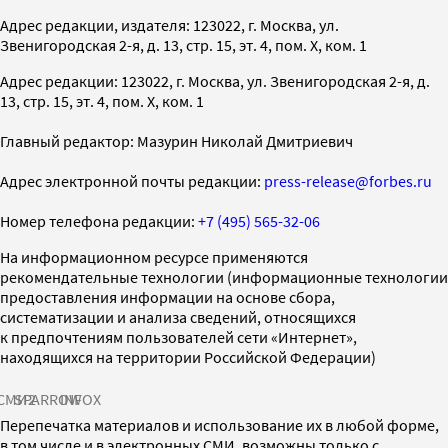
Адрес редакции, издателя: 123022, г. Москва, ул.
Звенигородская 2-я, д. 13, стр. 15, эт. 4, пом. X, ком. 1
Адрес редакции: 123022, г. Москва, ул. Звенигородская 2-я, д.
13, стр. 15, эт. 4, пом. X, ком. 1
Главный редактор: Мазурин Николай Дмитриевич
Адрес электронной почты редакции:
press-release@forbes.ru
Номер телефона редакции:
+7 (495) 565-32-06
На информационном ресурсе применяются
рекомендательные технологии (информационные технологии
предоставления информации на основе сбора,
систематизации и анализа сведений, относящихся
к предпочтениям пользователей сети «Интернет»,
находящихся на территории Российской Федерации)
СМИ2
SPARROW
INFOX
Перепечатка материалов и использование их в любой форме,
в том числе и в электронных СМИ, возможны только с