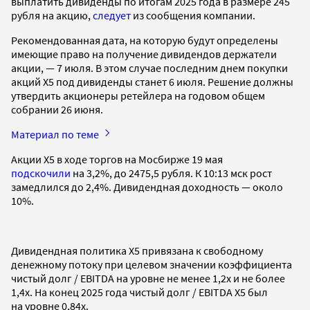
выплатить дивиденды по итогам 2025 года в размере 245
рубля на акцию,
следует
из сообщения компании.
Рекомендованная дата, на которую будут определены
имеющие право на получение дивидендов держатели
акции, — 7 июля. В этом случае последним днем покупки
акций X5 под дивиденды станет 6 июля. Решение должны
утвердить акционеры ретейлера на годовом общем
собрании 26 июня.
Материал по теме
Акции X5 в ходе торгов на Мосбирже 19 мая
подскочили
на 3,2%, до 2475,5 рубля. К 10:13 мск рост
замедлился до 2,4%. Дивидендная доходность — около
10%.
Дивидендная политика X5 привязана к свободному
денежному потоку при целевом значении коэффициента
чистый долг / EBITDA на уровне не менее 1,2х и не более
1,4х. На конец 2025 года чистый долг / EBITDA X5 был
на уровне 0,84x.