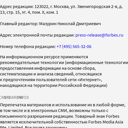
Адрес редакции: 123022, г. Москва, ул. Звенигородская 2-я, д.
13, стр. 15, эт. 4, пом. X, ком. 1
Главный редактор: Мазурин Николай Дмитриевич
Адрес электронной почты редакции:
press-release@forbes.ru
Номер телефона редакции:
+7 (495) 565-32-06
На информационном ресурсе применяются
рекомендательные технологии (информационные технологии
предоставления информации на основе сбора,
систематизации и анализа сведений, относящихся
к предпочтениям пользователей сети «Интернет»,
находящихся на территории Российской Федерации)
СМИ2
SPARROW
INFOX
Перепечатка материалов и использование их в любой форме,
в том числе и в электронных СМИ, возможны только с
письменного разрешения редакции. Товарный знак Forbes
является исключительной собственностью Forbes Media Asia
Pte. Limited. Все права защищены.