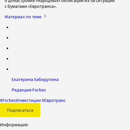
о донастройке «народных» облигаций из-за ситуации
с бумагами «Евротранса».
Материал по теме
Екатерина Хабидулина
Редакция Forbes
#
ForbesИнвестиции
#
Евротранс
Подписаться
Информация: