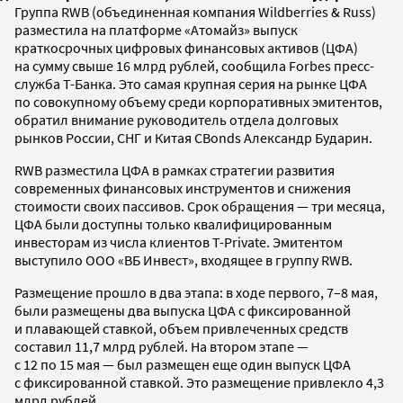
Группа RWB (объединенная компания Wildberries & Russ)
разместила на платформе «Атомайз» выпуск
краткосрочных цифровых финансовых активов (ЦФА)
на сумму свыше 16 млрд рублей, сообщила Forbes пресс-
служба Т-Банка. Это самая крупная серия на рынке ЦФА
по совокупному объему среди корпоративных эмитентов,
обратил внимание руководитель отдела долговых
рынков России, СНГ и Китая CBonds Александр Бударин.
RWB разместила ЦФА в рамках стратегии развития
современных финансовых инструментов и снижения
стоимости своих пассивов. Срок обращения — три месяца,
ЦФА были доступны только квалифицированным
инвесторам из числа клиентов T-Private. Эмитентом
выступило ООО «ВБ Инвест», входящее в группу RWB.
Размещение прошло в два этапа: в ходе первого, 7–8 мая,
были размещены два выпуска ЦФА с фиксированной
и плавающей ставкой, объем привлеченных средств
составил 11,7 млрд рублей. На втором этапе —
с 12 по 15 мая — был размещен еще один выпуск ЦФА
с фиксированной ставкой. Это размещение привлекло 4,3
млрд рублей.