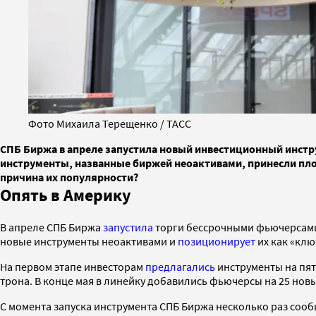
Фото Михаила Терещенко / ТАСС
СПБ Биржа в апреле запустила новый инвестиционный инст
инструменты, названные биржей неоактивами, принесли пло
причина их популярности?
Опять в Америку
В апреле СПБ Биржа
запустила
торги бессрочными фьючерсами 
новые инструменты неоактивами и
позиционирует
их как «клю
На первом этапе инвесторам
предлагались
инструменты на пят
трона. В конце мая в линейку добавились фьючерсы на 25 новых
С момента запуска инструмента СПБ Биржа несколько раз сообщ