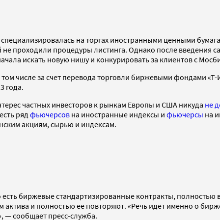
а специализировалась на торгах иностранными ценными бумаг
не проходили процедуры листинга. Однако после введения сан
начала искать новую нишу и конкурировать за клиентов с Мос
в том числе за счет перевода торговли биржевыми фондами «Т
3 года.
нтерес частных инвесторов к рынкам Европы и США никуда
не д
есть ряд
фьючерсов
на иностранные индексы и
фьючерсы
на и
нским акциям, сырью и индексам.
о есть биржевые стандартизированные контракты, полностью в
м актива и полностью ее повторяют. «Речь идет именно о бир
 — сообщает пресс-служба.