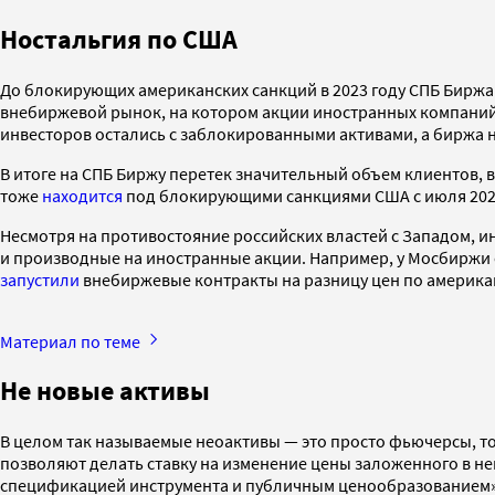
Ностальгия по США
До блокирующих американских санкций в 2023 году СПБ Бирж
внебиржевой рынок, на котором акции иностранных компаний 
инвесторов остались с заблокированными активами, а биржа 
В итоге на СПБ Биржу перетек значительный объем клиентов, 
тоже
находится
под блокирующими санкциями США с июля 202
Несмотря на противостояние российских властей с Западом, и
и производные на иностранные акции. Например, у Мосбиржи 
запустили
внебиржевые контракты на разницу цен по америка
Материал по теме
Не новые активы
В целом так называемые неоактивы — это просто фьючерсы, т
позволяют делать ставку на изменение цены заложенного в не
спецификацией инструмента и публичным ценообразованием»,