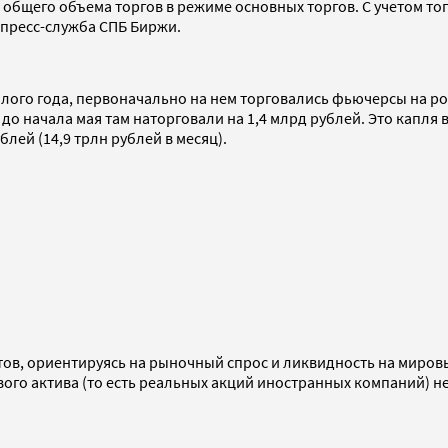
т общего объема торгов в режиме основных торгов. С учетом то
s пресс-служба СПБ Биржи.
лого года, первоначально на нем торговались фьючерсы на ро
и до начала мая там наторговали на 1,4 млрд рублей. Это капл
блей (14,9 трлн рублей в месяц).
ов, ориентируясь на рыночный спрос и ликвидность на мировы
ого актива (то есть реальных акций иностранных компаний) нет