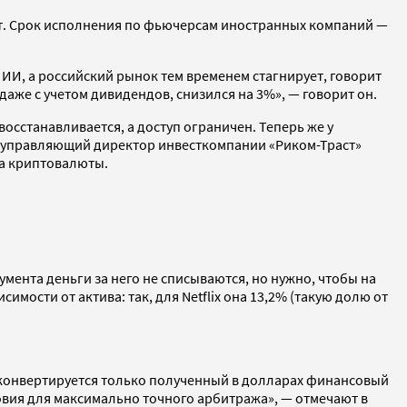
ет. Срок исполнения по фьючерсам иностранных компаний —
ИИ, а российский рынок тем временем стагнирует, говорит
даже с учетом дивидендов, снизился на 3%», — говорит он.
осстанавливается, а доступ ограничен. Теперь же у
т управляющий директор инвесткомпании «Риком-Траст»
на криптовалюты.
мента деньги за него не списываются, но нужно, чтобы на
мости от актива: так, для Netflix она 13,2% (такую долю от
и конвертируется только полученный в долларах финансовый
ловия для максимально точного арбитража», — отмечают в