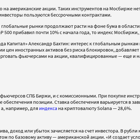
о на американские акции. Таких инструментов на Мосбирже н
 инвесторы пользуются бессрочными контрактами.
 глобальные рынки продолжают расти на фоне бума в области 
 500 прибавил почти 10% с начала года, то индекс Мосбиржи, 
да Капитал» Александр Бахтин: интерес к глобальным рынкам в
ии цен иностранных активов без риска блокировок, добавляе
рговать фьючерсами на акции, квалифицированные — еще и 
 фьючерсов СПБ Биржи, и с комиссионными. При покупке инстру
 обеспечения позиции. Ставка обеспечения варьируется в зависи
 а, например, для
индекса
на криптовалюту Solana — 28,6%.
ва, доход или убыток зачисляется на счет инвестора. В рубл
атом по базовому активу — американской акции. «И создает ус