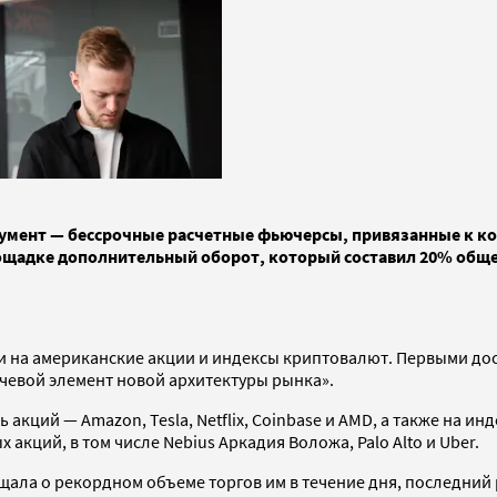
румент — бессрочные расчетные фьючерсы, привязанные к к
щадке дополнительный оборот, который составил 20% общего
на американские акции и индексы криптовалют. Первыми дост
чевой элемент новой архитектуры рынка».
ь акций — Amazon, Tesla, Netflix, Coinbase и AMD, а также на 
 акций, в том числе Nebius Аркадия Воложа, Palo Alto и Uber.
ала о рекордном объеме торгов им в течение дня, последний р