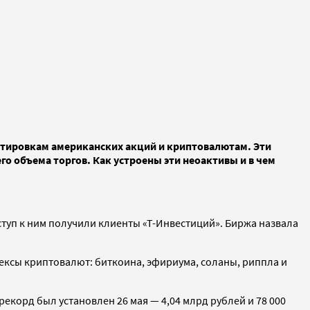
отировкам американских акций и криптовалютам. Эти
 объема торгов. Как устроены эти неоактивы и в чем
уп к ним получили клиенты «Т-Инвестиций». Биржа назвала
индексы криптовалют: биткоина, эфириума, соланы, риппла и
екорд был установлен 26 мая — 4,04 млрд рублей и 78 000