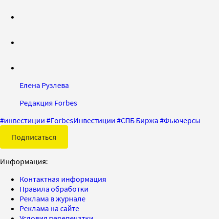
Елена Рузлева
Редакция Forbes
#
инвестиции
#
ForbesИнвестиции
#
СПБ Биржа
#
Фьючерсы
Подписаться
Информация:
Контактная информация
Правила обработки
Реклама в журнале
Реклама на сайте
Условия перепечатки