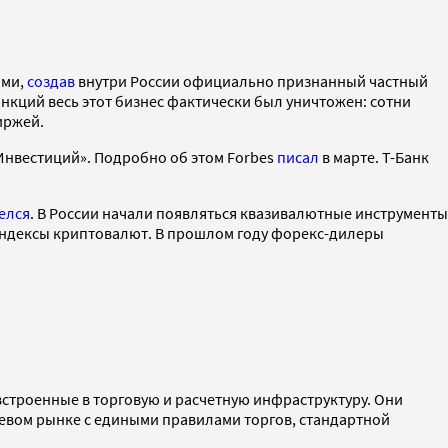
ами,
создав
внутри России официально признанный частный
кций весь этот бизнес фактически был уничтожен: сотни
биржей.
-Инвестиций». Подробно об этом Forbes
писал
в марте. Т-Банк
елся
. В России начали появляться квазивалютные инструменты
ндексы криптовалют. В прошлом году форекс-дилеры
строенные в торговую и расчетную инфраструктуру. Они
жевом рынке с едиными правилами торгов, стандартной