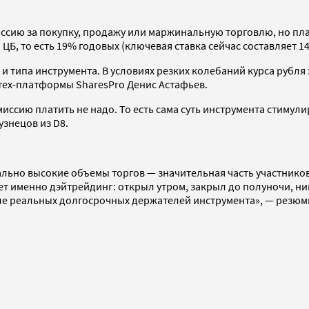
миссию за покупку, продажу или маржинальную торговлю, но п
 ЦБ, то есть 19% годовых (ключевая ставка сейчас составляет 1
и типа инструмента. В условиях резких колебаний курса рубля
тех-платформы SharesPro Денис Астафьев.
иссию платить не надо. То есть сама суть инструмента стимул
узнецов из D8.
льно высокие объемы торгов — значительная часть участников
рует именно дэйтрейдинг: открыл утром, закрыл до полуночи, 
е реальных долгосрочных держателей инструмента», — резюми