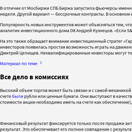
В отличие от Мосбиржи СПБ Биржа запустила фьючерсы именн
неделя. Другой вариант — бессрочные контракты. В основном
Популярность новых инструментов может объясняться тем, что
аналитик инвестиционного дома D8 Андрей Кузнецов. «Если S&P
На это также обращает внимание инвестиционный стратег «Гар
инвесторов появилась простая возможность играть на движен
Дмитрий Целищев. Неквалифицированные инвесторы могут то
Материал по теме
Все дело в комиссиях
Высокий объем торгов может быть связан и с самой механикой
счете
были
рубли или ценные бумаги. Они выступают в качестве
стоимости акции необходимо иметь на счете как обеспечение),
Финансовый результат фиксируется только после продажи акти
результат. Это обеспечивает его полное совпадение с результ