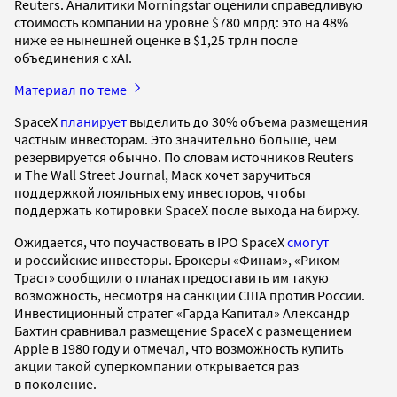
Reuters. Аналитики Morningstar оценили справедливую
стоимость компании на уровне $780 млрд: это на 48%
ниже ее нынешней оценке в $1,25 трлн после
объединения с xAI.
Материал по теме
SpaceX
планирует
выделить до 30% объема размещения
частным инвесторам. Это значительно больше, чем
резервируется обычно. По словам источников Reuters
и The Wall Street Journal, Маск хочет заручиться
поддержкой лояльных ему инвесторов, чтобы
поддержать котировки SpaceX после выхода на биржу.
Ожидается, что поучаствовать в IPO SpaceX
смогут
и российские инвесторы. Брокеры «Финам», «Риком-
Траст» сообщили о планах предоставить им такую
возможность, несмотря на санкции США против России.
Инвестиционный стратег «Гарда Капитал» Александр
Бахтин сравнивал размещение SpaceX с размещением
Apple в 1980 году и отмечал, что возможность купить
акции такой суперкомпании открывается раз
в поколение.