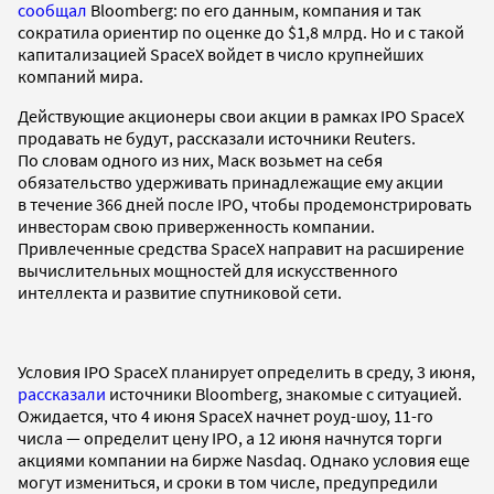
сообщал
Bloomberg: по его данным, компания и так
сократила ориентир по оценке до $1,8 млрд. Но и с такой
капитализацией SpaceX войдет в число крупнейших
компаний мира.
Действующие акционеры свои акции в рамках IPO SpaceX
продавать не будут, рассказали источники Reuters.
По словам одного из них, Маск возьмет на себя
обязательство удерживать принадлежащие ему акции
в течение 366 дней после IPO, чтобы продемонстрировать
инвесторам свою приверженность компании.
Привлеченные средства SpaceX направит на расширение
вычислительных мощностей для искусственного
интеллекта и развитие спутниковой сети.
Условия IPO SpaceX планирует определить в среду, 3 июня,
рассказали
источники Bloomberg, знакомые с ситуацией.
Ожидается, что 4 июня SpaceX начнет роуд-шоу, 11-го
числа — определит цену IPO, а 12 июня начнутся торги
акциями компании на бирже Nasdaq. Однако условия еще
могут измениться, и сроки в том числе, предупредили