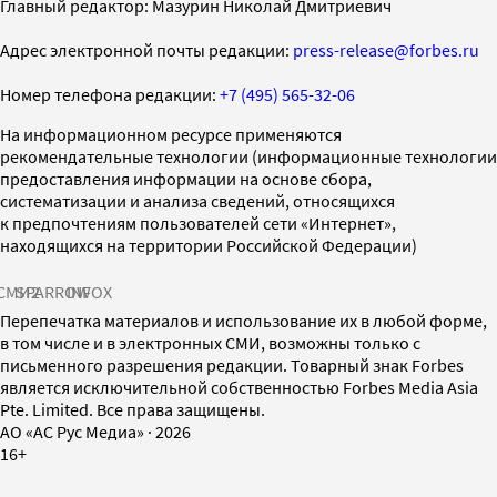
Главный редактор: Мазурин Николай Дмитриевич
Адрес электронной почты редакции:
press-release@forbes.ru
Номер телефона редакции:
+7 (495) 565-32-06
На информационном ресурсе применяются
рекомендательные технологии (информационные технологии
предоставления информации на основе сбора,
систематизации и анализа сведений, относящихся
к предпочтениям пользователей сети «Интернет»,
находящихся на территории Российской Федерации)
СМИ2
SPARROW
INFOX
Перепечатка материалов и использование их в любой форме,
в том числе и в электронных СМИ, возможны только с
письменного разрешения редакции. Товарный знак Forbes
является исключительной собственностью Forbes Media Asia
Pte. Limited. Все права защищены.
AO «АС Рус Медиа»
·
2026
16+