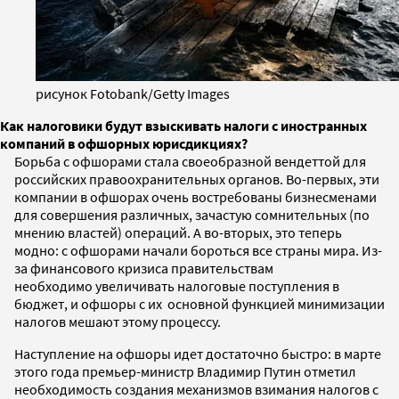
рисунок Fotobank/Getty Images
Как налоговики будут взыскивать налоги с иностранных
компаний в офшорных юрисдикциях?
Борьба с офшорами стала своеобразной вендеттой для
российских правоохранительных органов. Во-первых, эти
компании в офшорах очень востребованы бизнесменами
для совершения различных, зачастую сомнительных (по
мнению властей) операций. А во-вторых, это теперь
модно: с офшорами начали бороться все страны мира. Из-
за финансового кризиса правительствам
необходимо увеличивать налоговые поступления в
бюджет, и офшоры с их основной функцией минимизации
налогов мешают этому процессу.
Наступление на офшоры идет достаточно быстро: в марте
этого года премьер-министр Владимир Путин отметил
необходимость создания механизмов взимания налогов с