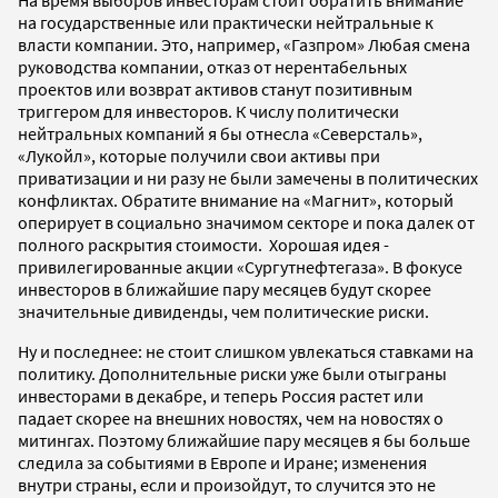
на государственные или практически нейтральные к
власти компании. Это, например, «Газпром» Любая смена
руководства компании, отказ от нерентабельных
проектов или возврат активов станут позитивным
триггером для инвесторов. К числу политически
нейтральных компаний я бы отнесла «Северсталь»,
«Лукойл», которые получили свои активы при
приватизации и ни разу не были замечены в политических
конфликтах. Обратите внимание на «Магнит», который
оперирует в социально значимом секторе и пока далек от
полного раскрытия стоимости. Хорошая идея -
привилегированные акции «Сургутнефтегаза». В фокусе
инвесторов в ближайшие пару месяцев будут скорее
значительные дивиденды, чем политические риски.
Ну и последнее: не стоит слишком увлекаться ставками на
политику. Дополнительные риски уже были отыграны
инвесторами в декабре, и теперь Россия растет или
падает скорее на внешних новостях, чем на новостях о
митингах. Поэтому ближайшие пару месяцев я бы больше
следила за событиями в Европе и Иране; изменения
внутри страны, если и произойдут, то случится это не