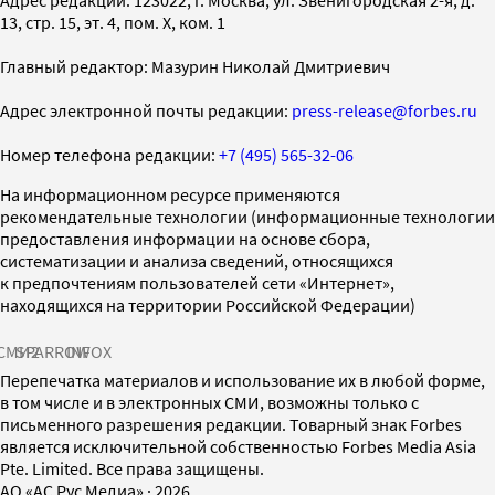
13, стр. 15, эт. 4, пом. X, ком. 1
Главный редактор: Мазурин Николай Дмитриевич
Адрес электронной почты редакции:
press-release@forbes.ru
Номер телефона редакции:
+7 (495) 565-32-06
На информационном ресурсе применяются
рекомендательные технологии (информационные технологии
предоставления информации на основе сбора,
систематизации и анализа сведений, относящихся
к предпочтениям пользователей сети «Интернет»,
находящихся на территории Российской Федерации)
СМИ2
SPARROW
INFOX
Перепечатка материалов и использование их в любой форме,
в том числе и в электронных СМИ, возможны только с
письменного разрешения редакции. Товарный знак Forbes
является исключительной собственностью Forbes Media Asia
Pte. Limited. Все права защищены.
AO «АС Рус Медиа»
·
2026