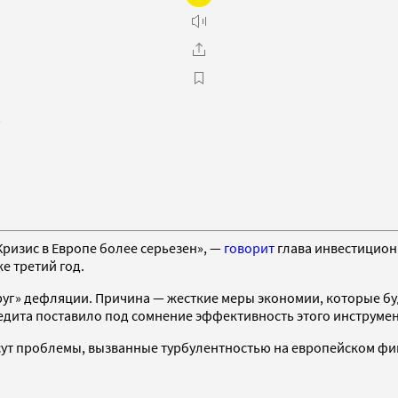
у
 Кризис в Европе более серьезен», —
говорит
глава инвестицион
е третий год.
 круг» дефляции. Причина — жесткие меры экономии, которые 
дита поставило под сомнение эффективность этого инструмен
есут проблемы, вызванные турбулентностью на европейском фи