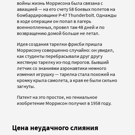
войны жизнь Моррисона была связана с
авиацией — на его счету 58 боевых полетов на
бомбардировщике P-47 Thunderbolt. Однажды
в ходе операции он попал в лагерь
военнопленных, провел там 48 дней и по
возвращению домой больше не летал.
Идея создания тарелки фрисби пришла
Моррисону совершенно случайно: он увидел,
как студенты перебрасывали друг другу
жестяную тарелку из-под пирогов. Бывший
летчик со знаниями аэронавтики немного
изменил игрушку — тарелка стала похожей на
кромку крыла самолета, а края ее были сильно
загнуты.
Патент на это простое, но гениальное
изобретение Моррисон получил в 1958 году.
Цена неудачного слияния