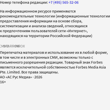
Номер телефона редакции:
+7 (495) 565-32-06
На информационном ресурсе применяются
рекомендательные технологии (информационные технологии
предоставления информации на основе сбора,
систематизации и анализа сведений, относящихся
к предпочтениям пользователей сети «Интернет»,
находящихся на территории Российской Федерации)
СМИ2
SPARROW
INFOX
Перепечатка материалов и использование их в любой форме,
в том числе и в электронных СМИ, возможны только с
письменного разрешения редакции. Товарный знак Forbes
является исключительной собственностью Forbes Media Asia
Pte. Limited. Все права защищены.
AO «АС Рус Медиа»
·
2026
16+