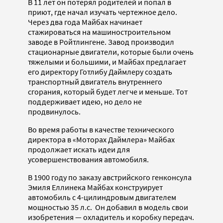
В 11 лет он потерял родителей и попал в
приют, где начал изучать чертежное дело.
Через два года Майбах начинает
стажироваться на машиностроительном
заводе в Ройтлингене. Завод производил
стационарные двигатели, которые были очень
тяжелыми и большими, и Майбах предлагает
его директору Готлибу Даймлеру создать
транспортный двигатель внутреннего
сгорания, который будет легче и меньше. Тот
поддерживает идею, но дело не
продвинулось.
Во время работы в качестве технического
директора в «Моторах Даймлера» Майбах
продолжает искать идеи для
усовершенствования автомобиля.
В 1900 году по заказу австрийского генконсула
Эмиля Еллинека Майбах конструирует
автомобиль с 4-цилиндровым двигателем
мощностью 35 л.с. Он добавил в модель свои
изобретения — охладитель и коробку передач.