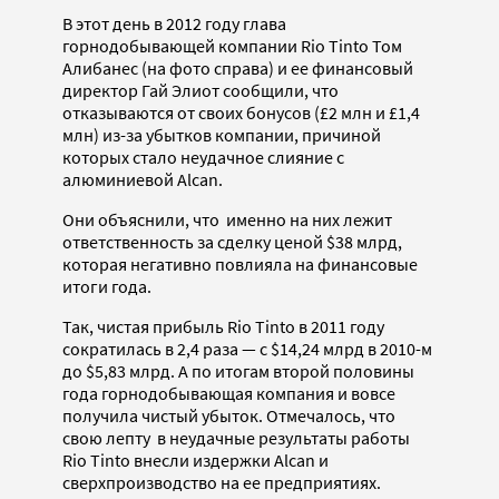
В этот день в 2012 году глава
горнодобывающей компании Rio Tinto Том
Алибанес (на фото справа) и ее финансовый
директор Гай Элиот сообщили, что
отказываются от своих бонусов (£2 млн и £1,4
млн) из-за убытков компании, причиной
которых стало неудачное слияние с
алюминиевой Alcan.
Они объяснили, что именно на них лежит
ответственность за сделку ценой $38 млрд,
которая негативно повлияла на финансовые
итоги года.
Так, чистая прибыль Rio Tinto в 2011 году
сократилась в 2,4 раза — с $14,24 млрд в 2010-м
до $5,83 млрд. А по итогам второй половины
года горнодобывающая компания и вовсе
получила чистый убыток. Отмечалось, что
свою лепту в неудачные результаты работы
Rio Tinto внесли издержки Alcan и
сверхпроизводство на ее предприятиях.