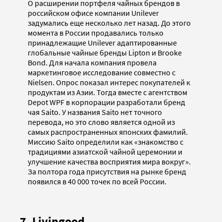
О расширении портфеля чайных брендов в
российском офисе компании Unilever
задумались еще несколько лет назад. До этого
момента в России продавались только
принадлежащие Unilever адаптированные
глобальные чайные бренды Lipton и Brooke
Bond. Для начала компания провела
маркетинговое исследование совместно с
Nielsen. Опрос показал интерес покупателей к
продуктам из Азии. Тогда вместе с агентством
Depot WPF в корпорации разработали бренд
чая Saito. У названия Saito нет точного
перевода, но это слово является одной из
самых распространенных японских фамилий.
Миссию Saito определили как «знакомство с
традициями азиатской чайной церемонии и
улучшение качества восприятия мира вокруг».
За полтора года присутствия на рынке бренд
появился в 40 000 точек по всей России.
7. Livingood