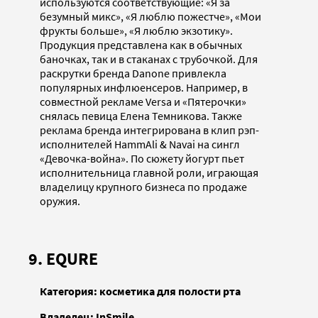
используются соответствующие: «Я за
безумный микс», «Я люблю пожестче», «Мои
фрукты больше», «Я люблю экзотику».
Продукция представлена как в обычных
баночках, так и в стаканах с трубочкой. Для
раскрутки бренда Danone привлекла
популярных инфлюенсеров. Например, в
совместной рекламе Versa и «Пятерочки»
снялась певица Елена Темникова. Также
реклама бренда интегрирована в клип рэп-
исполнителей HammAli & Navai на сингл
«Девочка-война». По сюжету йогурт пьет
исполнительница главной роли, играющая
владелицу крупного бизнеса по продаже
оружия.
9. EQURE
Категория: косметика для полости рта
Владелец: InSmile