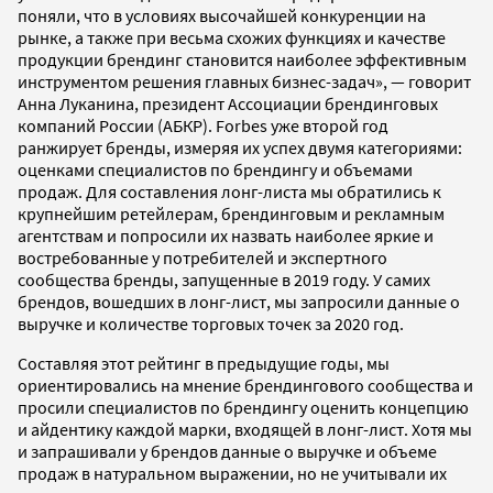
поняли, что в условиях высочайшей конкуренции на
рынке, а также при весьма схожих функциях и качестве
продукции брендинг становится наиболее эффективным
инструментом решения главных бизнес-задач», — говорит
Анна Луканина, президент Ассоциации брендинговых
компаний России (АБКР). Forbes уже второй год
ранжирует бренды, измеряя их успех двумя категориями:
оценками специалистов по брендингу и объемами
продаж. Для составления лонг-листа мы обратились к
крупнейшим ретейлерам, брендинговым и рекламным
агентствам и попросили их назвать наиболее яркие и
востребованные у потребителей и экспертного
сообщества бренды, запущенные в 2019 году. У самих
брендов, вошедших в лонг-лист, мы запросили данные о
выручке и количестве торговых точек за 2020 год.
Составляя этот рейтинг в предыдущие годы, мы
ориентировались на мнение брендингового сообщества и
просили специалистов по брендингу оценить концепцию
и айдентику каждой марки, входящей в лонг-лист. Хотя мы
и запрашивали у брендов данные о выручке и объеме
продаж в натуральном выражении, но не учитывали их