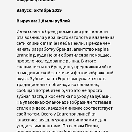
Запуск: октябрь 2019
Выручка: 2,8 млн рублей
Идея создать бренд косметики для полости
рта возникла у врача-стоматолога и владельца
сети клиник Insmile Глеба Пекли. Прежде чем
начать разработку бренда, агентство Repina
Branding, куда Пекли обратился за помощью,
провело исследование рынка. В итоге
специалисты по брендингу предложили уйти
от медицинской эстетики и фотоизображений
вкуса. Зубная паста Equre выпускается не в
традиционных тюбиках, а во флаконах,
сообщая потребителю, что это не просто
зубная паста, а косметика по уходу за зубами.
На упаковках-флаконах изобразили тотемы в
стиле ар-деко. Каждой линейке соответствует
свой тотем. Всего у Equre три линейки:
классическая, для ухода за винирами и для
ухода за имплантами. По словам Пекли,
продукция под новым брендом продается в