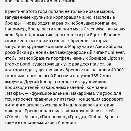
при составлении итогового списка.
В рейтинг этого года попали не только новые марки,
запущенные крупными корпорациями, но и молодые
бренды — их выводят на рынок небольшие компании.
Например, бренд растительного мяса Greenwise, питьевая
вода Sputnik, косметика для полости рта Equre. В новом
списке есть несколько сильных брендов, которые
запустили крупные компании. Марку чая из Азии Saito на
российский рынок вывел международный гигант Unilever,
чтобы разнообразить портфель чайных брендов Lipton и
Brooke Bond, существующих уже два десятка лет. За
полтора года существования бренд встал на полки 40 000
торговых точек по всей России и получил 735,2 млн
выручки. Другой бренд от одного из крупнейших
производителей макаронных изделий, компании
«Макфа», — «функциональные» макароны Livingood для
тех, кто хочет правильно питаться. Концепция здорового
питания оказалась успешной и для товара категории
макарон. Бренд попал в магазины крупнейших сетей
«О’кей», «Ашан», «Пятерочка», «Гроздь», Globus, Spar, а
также в онлайн-магазин «Утконос».