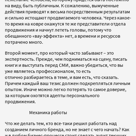
на виду, быть публичным. К сожалению, вымученные
действия приводят к весьма посредственным результатам
и сильно истощают продвигаемого человека. Через какое-
то время на ковре окажутся те же представители отдела
продвижения и начнут лететь головы, потому что
обещанного «вау-эффекта» нет, а времени и ресурсов
потрачено много.
Второй момент, про который часто забывают – это
экспертность. Прежде, чем подниматься на сцену, писать
книги и выступать перед СМИ, важно убедиться, что вы
уже являетесь профессионалом, то есть
отлично разбираетесь в теме, и вам есть, что сказать.
Причем каждый ваш тезис должен подкрепляться личным
опытом. Иначе можно легко потерять то самое доверие,
за которым охотятся адепты персонального
продвижения.
Механика работы
Что же делать тем, кто все-таки решил работать над
созданием личного бренда, но не знает с чего начать? Как
и в любом бизнес-процессе стоит сделать аудит текущих