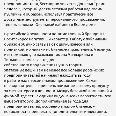
предпринимателя, бесспорно является Дональд Трамп.
Человек, который десятилетиями работал над своим
публичным образом, используя практически все
доступные инструменты персонального продвижения,
теперь занимает Овальный кабинет в Белом доме.
В российской реальности понятие «личный брендинг»
носит скорее негативный характер. Работу с публичным
образом обычно связывают с шоу-бизнесом или
политикой, но никак не с бизнес-направлением. А если уж
и вспоминают, то называют имена Чичваркина и
Тинькова, намекая, что для
собственного продвижения нужно творить
эпатажные вещи. Тем не менее все больше российских
предпринимателей начинают находить выгоду
в работе над персональным продвижением. Самая
очевидная цель — привлечь внимание к своему продукту
за счет интереса к личности. Между безликой компанией и
фирмой, где есть люди «на виду», высока вероятность, что
выберут вторую. Дополнительная выгода для
предпринимателей, особенно в малом бизнесе, –
возможность привлекать дополнительные инвестиции.