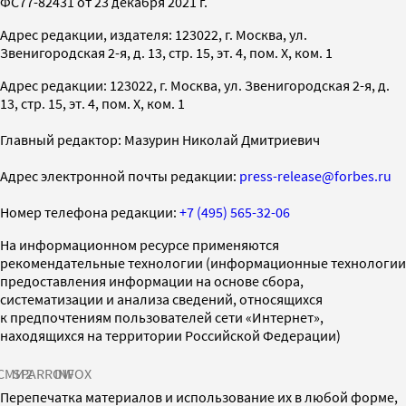
ФС77-82431 от 23 декабря 2021 г.
Адрес редакции, издателя: 123022, г. Москва, ул.
Звенигородская 2-я, д. 13, стр. 15, эт. 4, пом. X, ком. 1
Адрес редакции: 123022, г. Москва, ул. Звенигородская 2-я, д.
13, стр. 15, эт. 4, пом. X, ком. 1
Главный редактор: Мазурин Николай Дмитриевич
Адрес электронной почты редакции:
press-release@forbes.ru
Номер телефона редакции:
+7 (495) 565-32-06
На информационном ресурсе применяются
рекомендательные технологии (информационные технологии
предоставления информации на основе сбора,
систематизации и анализа сведений, относящихся
к предпочтениям пользователей сети «Интернет»,
находящихся на территории Российской Федерации)
СМИ2
SPARROW
INFOX
Перепечатка материалов и использование их в любой форме,