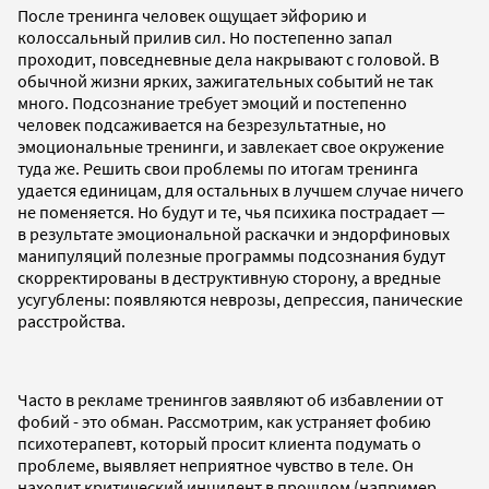
После тренинга человек ощущает эйфорию и
колоссальный прилив сил. Но постепенно запал
проходит, повседневные дела накрывают с головой. В
обычной жизни ярких, зажигательных событий не так
много. Подсознание требует эмоций и постепенно
человек подсаживается на безрезультатные, но
эмоциональные тренинги, и завлекает свое окружение
туда же. Решить свои проблемы по итогам тренинга
удается единицам, для остальных в лучшем случае ничего
не поменяется. Но будут и те, чья психика пострадает —
в результате эмоциональной раскачки и эндорфиновых
манипуляций полезные программы подсознания будут
скорректированы в деструктивную сторону, а вредные
усугублены: появляются неврозы, депрессия, панические
расстройства.
Часто в рекламе тренингов заявляют об избавлении от
фобий - это обман. Рассмотрим, как устраняет фобию
психотерапевт, который просит клиента подумать о
проблеме, выявляет неприятное чувство в теле. Он
находит критический инцидент в прошлом (например,