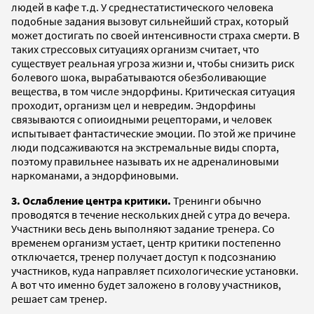
людей в кафе т.д. У среднестатистического человека
подобные задания вызовут сильнейший страх, который
может достигать по своей интенсивности страха смерти. В
таких стрессовых ситуациях организм считает, что
существует реальная угроза жизни и, чтобы снизить риск
болевого шока, вырабатываются обезболивающие
вещества, в том числе эндорфины. Критическая ситуация
проходит, организм цел и невредим. Эндорфины
связываются с опиоидными рецепторами, и человек
испытывает фантастические эмоции. По этой же причине
люди подсаживаются на экстремальные виды спорта,
поэтому правильнее называть их не адреналиновыми
наркоманами, а эндорфиновыми.
3. Ослабление центра критики.
Тренинги обычно
проводятся в течение нескольких дней с утра до вечера.
Участники весь день выполняют задание тренера. Со
временем организм устает, центр критики постепенно
отключается, тренер получает доступ к подсознанию
участников, куда направляет психологические установки.
А вот что именно будет заложено в голову участников,
решает сам тренер.