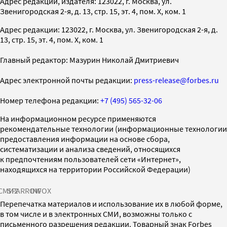
Адрес редакции, издателя: 123022, г. Москва, ул.
Звенигородская 2-я, д. 13, стр. 15, эт. 4, пом. X, ком. 1
Адрес редакции: 123022, г. Москва, ул. Звенигородская 2-я, д.
13, стр. 15, эт. 4, пом. X, ком. 1
Главный редактор: Мазурин Николай Дмитриевич
Адрес электронной почты редакции:
press-release@forbes.ru
Номер телефона редакции:
+7 (495) 565-32-06
На информационном ресурсе применяются
рекомендательные технологии (информационные технологии
предоставления информации на основе сбора,
систематизации и анализа сведений, относящихся
к предпочтениям пользователей сети «Интернет»,
находящихся на территории Российской Федерации)
СМИ2
SPARROW
INFOX
Перепечатка материалов и использование их в любой форме,
в том числе и в электронных СМИ, возможны только с
письменного разрешения редакции. Товарный знак Forbes